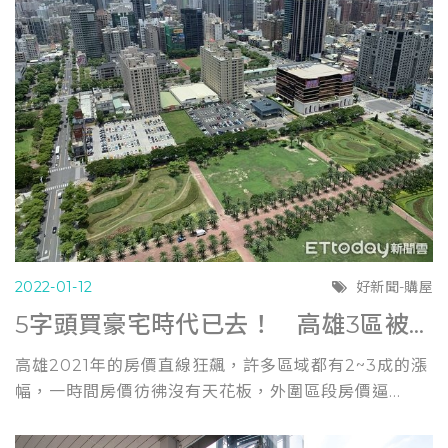
2022-01-12
好新聞-購屋
5字頭買豪宅時代已去！ 高雄3區被預言「5字頭成常態」
高雄2021年的房價直線狂飆，許多區域都有2~3成的漲
幅，一時間房價彷彿沒有天花板，外圍區段房價逼...