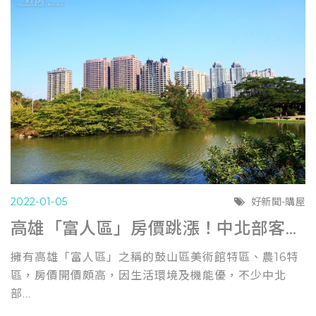
2022-01-05
好新聞-購屋
高雄「富人區」房價跳漲！中北部客+投資客「指名度」高
擁有高雄「富人區」之稱的鼓山區美術館特區、農16特
區，房價開價頗高，因生活環境及機能優，不少中北
部...