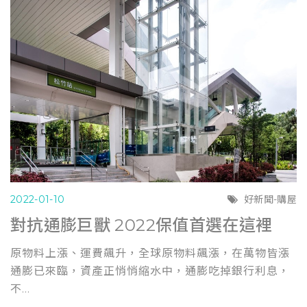
2022-01-10
好新聞-購屋
對抗通膨巨獸 2022保值首選在這裡
原物料上漲、運費飆升，全球原物料飆漲，在萬物皆漲
通膨已來臨，資產正悄悄縮水中，通膨吃掉銀行利息，
不...