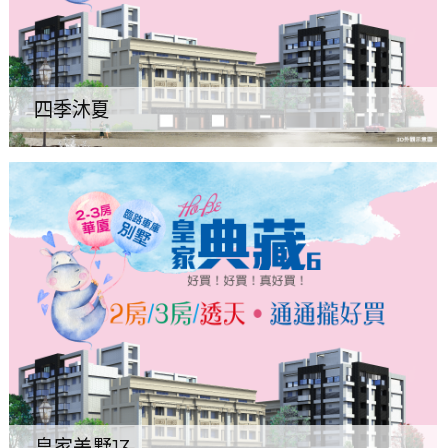
四季沐夏
皇家美墅13