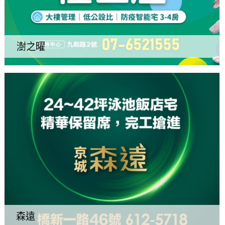
澍之曜
森遠