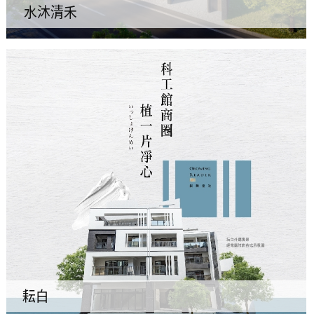
水沐清禾
耘白