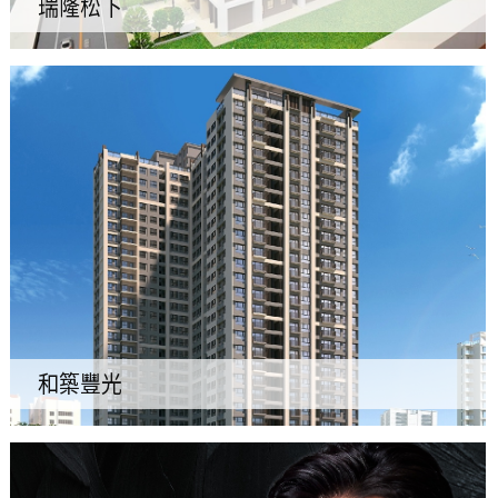
瑞隆松下
和築豐光