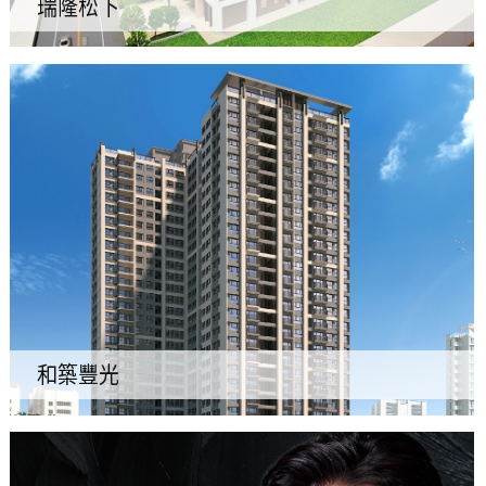
瑞隆松下
和築豐光