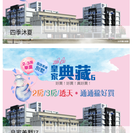
四季沐夏
皇家美墅13