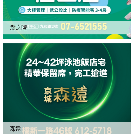
澍之曜
森遠