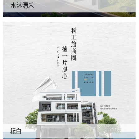
水沐清禾
耘白