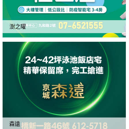
澍之曜
森遠