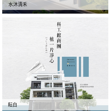
水沐清禾
耘白