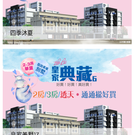
四季沐夏
皇家美墅13