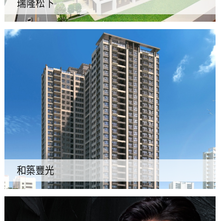
瑞隆松下
和築豐光