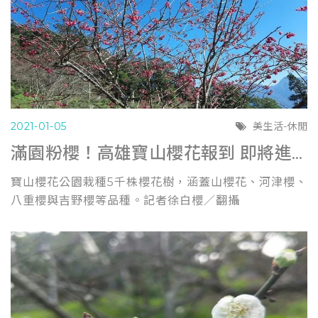
2021-01-05
美生活-休閒
滿園粉櫻！高雄寶山櫻花報到 即將進入盛開期 (聯合報0103)
寶山櫻花公園栽種5千株櫻花樹，涵蓋山櫻花、河津櫻、
八重櫻與吉野櫻等品種。記者徐白櫻／翻攝