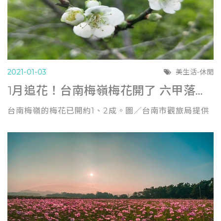
2021-01-03
美生活-休閒
1月追花！台南梅嶺梅花開了 六甲落羽松部分轉紅 (聯合報0102)
台南梅嶺的梅花已開約1、2成。圖／台南市觀旅局提供