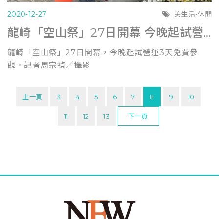
2020-12-27
美生活-休閒
龍崎「空山祭」27日開幕 今晚起試營運3天免費參觀 (聯合報1225)
龍崎「空山祭」27日開幕，今晚起試營運3天免費參
觀。記者周宗禎／攝影
上一頁
3
4
5
6
7
8
9
10
11
12
13
下一頁