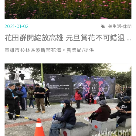
2021-01-02
美生活-休閒
花田群開綻放高雄 元旦賞花不可錯過 (經濟日報1231)
高雄市杉林區波斯菊花海。農業局/提供