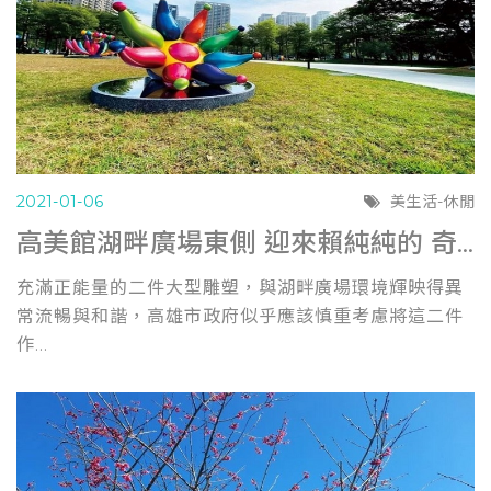
2021-01-06
美生活-休閒
高美館湖畔廣場東側 迎來賴純純的 奇花仙境 ( 聯合新聞網0105)
充滿正能量的二件大型雕塑，與湖畔廣場環境輝映得異
常流暢與和諧，高雄市政府似乎應該慎重考慮將這二件
作...