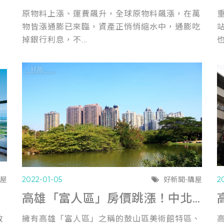
原物料上漲、運費飆升，全球原物料飆漲，在萬
物皆漲通膨已來臨，資產正悄悄縮水中，通膨吃
掉銀行利息，不...
也
購屋
2022-01-05
好新聞-購屋
2
高雄「富人區」房價跳漲！中北部客+投資客「指名度」高
政
擁有高雄「富人區」之稱的鼓山區美術館特區、