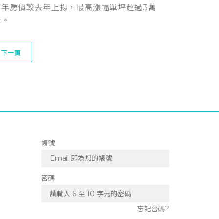
去年房價較去年上揚，最高漲幅單坪超過3萬
元。
下一頁
帳號
密碼
忘記密碼?