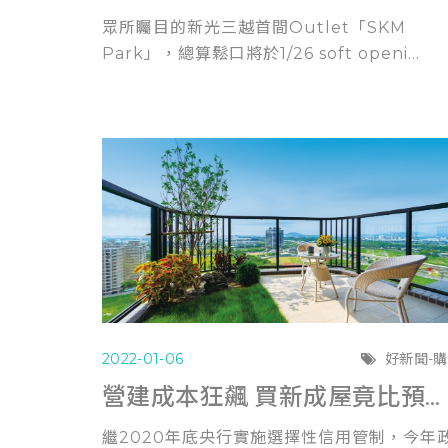
眾所矚目的新光三越首間Outlet「SKM
Park」，總算鬆口將於1/26 soft openi...
2022-01-06
好新聞-
營建成本狂飆 買新成屋竟比預售屋更划算
繼2020年底央行實施選擇性信用管制，今年