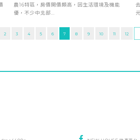
價
農16特區，房價開價頗高，因生活環境及機能
優，不少中北部...
2
3
4
5
6
7
8
9
10
11
12