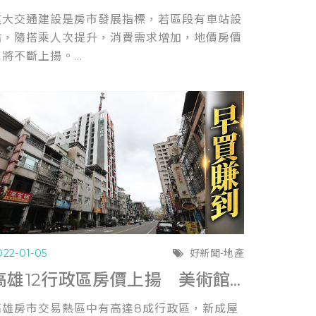
重大交通建設是房市發展指標，若區段有車站設
站，隨搭乘人次提升，消費需求增加，地價房價
將不斷上揚。...
022-01-05
好新聞-地產
高雄12行政區房價上揚 美術館、農16全面3字頭
高雄房市交易熱區中有高達8成行政區，新成屋