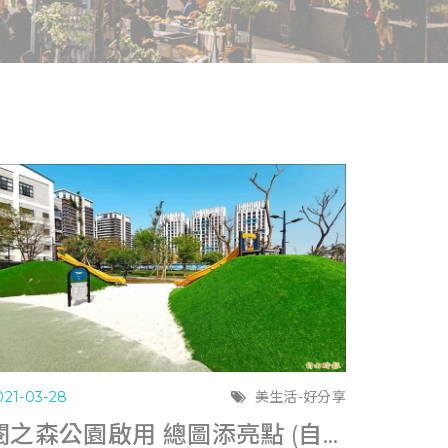
021-03-28
美生活-好分享
閱之森公園啟用 總圖添亮點 (自由時報0327)