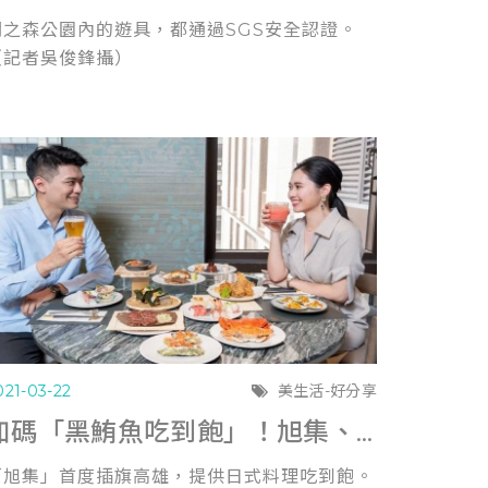
閱之森公園內的遊具，都通過SGS安全認證。
（記者吳俊鋒攝）
021-03-22
美生活-好分享
加碼「黑鮪魚吃到飽」！旭集、饗泰多首登高雄義享天地 (聯合報0317)
「旭集」首度插旗高雄，提供日式料理吃到飽。