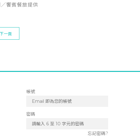
圖／饗賓餐旅提供
下一頁
帳號
密碼
忘記密碼?