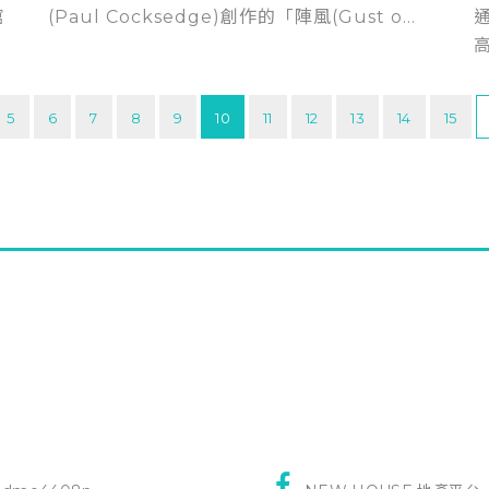
館
(Paul Cocksedge)創作的「陣風(Gust o...
高
5
6
7
8
9
10
11
12
13
14
15