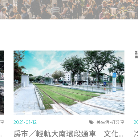
分享
2021-01-12
美生活-好分享
2
全線免費 (中時0112)
房市／輕軌大南環段通車 文化中心商圈直通南高雄 (今日新聞0111)