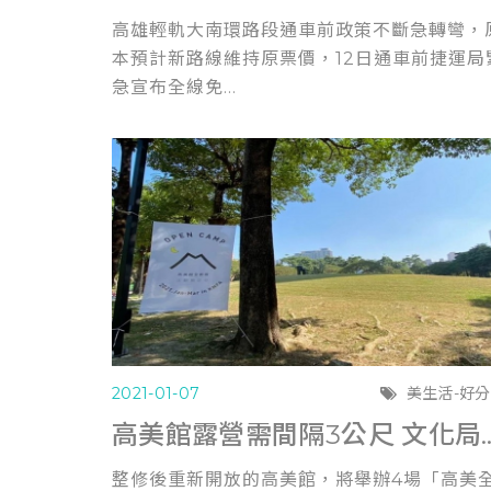
高雄輕軌大南環路段通車前政策不斷急轉彎，
本預計新路線維持原票價，12日通車前捷運局
急宣布全線免...
2021-01-07
美生活-好
高美館露營需間隔3公尺 文化局：防疫不能
整修後重新開放的高美館，將舉辦4場「高美