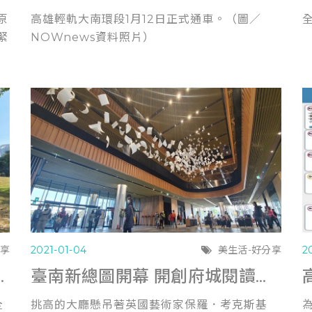
原
高雄輕軌大南環段1月12日正式通車。（圖／
緊
NOWnews資料照片）
分享
2021-01-04
美生活-好分享
2
賭氣不能打賭 (聯合報0106)
臺南新總圖開幕 開創府城閱讀新世代 (經濟日報0103)
全
挑高的大廳懸吊著英國藝術家保羅．考克斯基