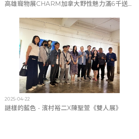
高雄寵物展CHARM加拿大野性魅力滿6千送遊艇體驗
2025-04-22
謎樣的藍色 - 濱村裕二X陳聖萱《雙人展》