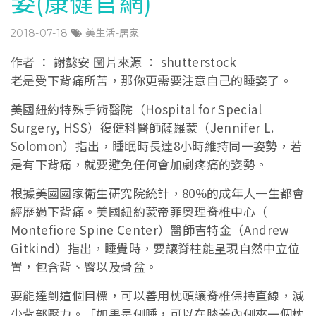
姿(康健官網)
2018-07-18
美生活-居家
作者 ： 謝懿安 圖片來源 ： shutterstock
老是受下背痛所苦，那你更需要注意自己的睡姿了。
美國紐約特殊手術醫院（Hospital for Special
Surgery, HSS）復健科醫師薩羅蒙（Jennifer L.
Solomon）指出，睡眠時長達8小時維持同一姿勢，若
是有下背痛，就要避免任何會加劇疼痛的姿勢。
根據美國國家衛生研究院統計，80%的成年人一生都會
經歷過下背痛。美國紐約蒙帝菲奧理脊椎中心（
Montefiore Spine Center）醫師吉特金（Andrew
Gitkind）指出，睡覺時，要讓脊柱能呈現自然中立位
置，包含背、臀以及骨盆。
要能達到這個目標，可以善用枕頭讓脊椎保持直線，減
少背部壓力。「如果是側睡，可以在膝蓋內側夾一個枕