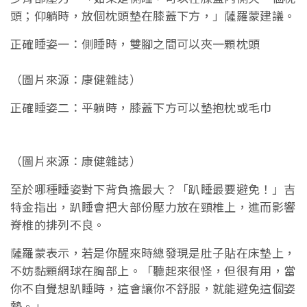
頭；仰躺時，放個枕頭墊在膝蓋下方，」薩羅蒙建議。
正確睡姿一：側睡時，雙腳之間可以夾一顆枕頭
（圖片來源：康健雜誌）
正確睡姿二：平躺時，膝蓋下方可以墊抱枕或毛巾
（圖片來源：康健雜誌）
至於哪種睡姿對下背負擔最大？「趴睡最要避免！」吉
特金指出，趴睡會把大部份壓力放在頸椎上，進而影響
脊椎的排列不良。
薩羅蒙表示，若是你醒來時總發現是肚子貼在床墊上，
不妨黏顆網球在胸部上。「聽起來很怪，但很有用，當
你不自覺想趴睡時，這會讓你不舒服，就能避免這個姿
勢。」