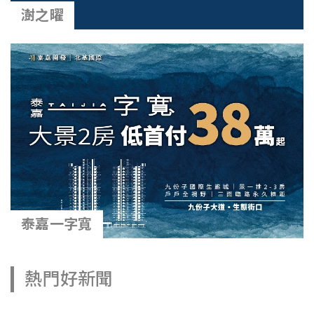
澍之曜
泰嘉一字寬
熱門好新聞