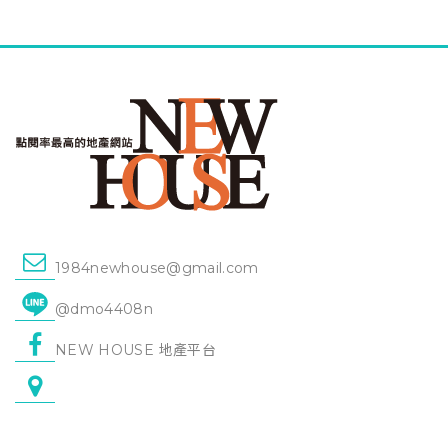
1984newhouse@gmail.com
@dmo4408n
NEW HOUSE 地產平台