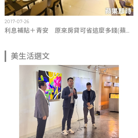
2017-07-26
利息補貼＋青安 原來房貸可省這麼多錢(蘋果即時0725)
美生活選文