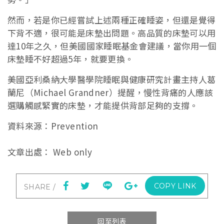
然而，若是你已經嘗試上述兩種正確睡姿，但還是覺得
下背不適，很可能是床墊出問題。高品質的床墊可以用
達10年之久，但美國國家睡眠基金會建議，當你用一個
床墊睡不好超過5年，就要更換。
美國亞利桑納大學醫學院睡眠與健康研究計畫主持人葛
蘭尼（Michael Grandner）提醒，慢性背痛的人應該
選購觸感緊實的床墊，才能提供背部足夠的支撐。
資料來源：Prevention
文章出處： Web only
COPY LINK
回至列表