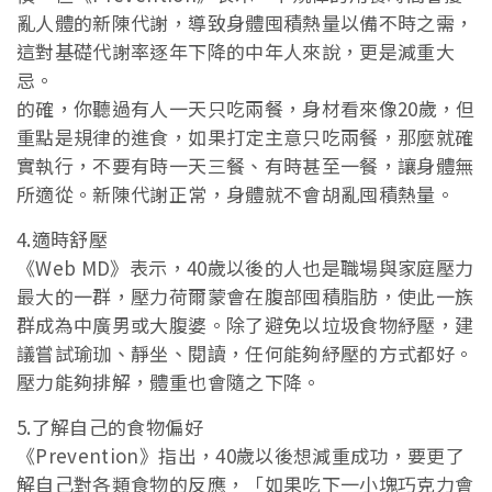
亂人體的新陳代謝，導致身體囤積熱量以備不時之需，
這對基礎代謝率逐年下降的中年人來說，更是減重大
忌。
的確，你聽過有人一天只吃兩餐，身材看來像20歲，但
重點是規律的進食，如果打定主意只吃兩餐，那麼就確
實執行，不要有時一天三餐、有時甚至一餐，讓身體無
所適從。新陳代謝正常，身體就不會胡亂囤積熱量。
4.適時舒壓
《Web MD》表示，40歲以後的人也是職場與家庭壓力
最大的一群，壓力荷爾蒙會在腹部囤積脂肪，使此一族
群成為中廣男或大腹婆。除了避免以垃圾食物紓壓，建
議嘗試瑜珈、靜坐、閱讀，任何能夠紓壓的方式都好。
壓力能夠排解，體重也會隨之下降。
5.了解自己的食物偏好
《Prevention》指出，40歲以後想減重成功，要更了
解自己對各類食物的反應，「如果吃下一小塊巧克力會