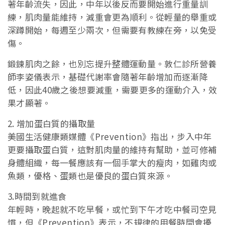
著年齡流失，因此，中年以後反而要開始進行重量訓
練，肌肉量能維持，減重會更為順利。從輕量的舉重或
深蹲開始，每週至少兩次，但需要有教練在旁，以免受
傷。
鍛鍊肌肉之餘，也別忘提升整體運動量。敦仁診所營養
師李姿儀表示，基礎代謝率會隨著年齡增加而逐漸降
低，因此40歲之後想要減重，需要更多的運動介入，效
果才顯著。
2. 增加蛋白質的攝取量
美國生活健康類媒體《Prevention》指出，步入中年
更要攝取蛋白質，這對肌肉量的維持有幫助，並可修補
身體組織，每一餐應該有一個手掌大的瘦肉，如雞肉或
魚類，優格、蛋類也是優良的蛋白質來源。
3.時間到就進食
年輕時，晚起就不吃早餐，或忙到下午才吃中餐司空見
慣，但《Prevention》表示，不規律的用餐時間會擾