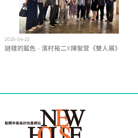
2025-04-22
謎樣的藍色 - 濱村裕二X陳聖萱《雙人展》