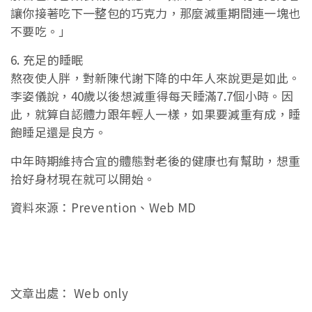
讓你接著吃下一整包的巧克力，那麼減重期間連一塊也
不要吃。」
6. 充足的睡眠
熬夜使人胖，對新陳代謝下降的中年人來說更是如此。
李姿儀說，40歲以後想減重得每天睡滿7.7個小時。因
此，就算自認體力跟年輕人一樣，如果要減重有成，睡
飽睡足還是良方。
中年時期維持合宜的體態對老後的健康也有幫助，想重
拾好身材現在就可以開始。
資料來源：Prevention、Web MD
文章出處： Web only