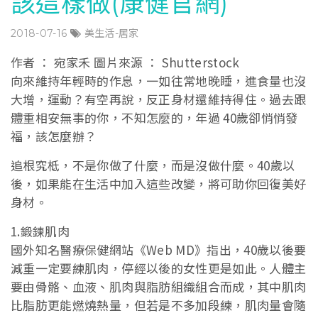
該這樣做(康健官網)
2018-07-16
美生活-居家
作者 ： 宛家禾 圖片來源 ： Shutterstock
向來維持年輕時的作息，一如往常地晚睡，進食量也沒
大增，運動？有空再說，反正身材還維持得住。過去跟
體重相安無事的你，不知怎麼的，年過 40歲卻悄悄發
福，該怎麼辦？
追根究柢，不是你做了什麼，而是沒做什麼。40歲以
後，如果能在生活中加入這些改變，將可助你回復美好
身材。
1.鍛鍊肌肉
國外知名醫療保健網站《Web MD》指出，40歲以後要
減重一定要練肌肉，停經以後的女性更是如此。人體主
要由骨骼、血液、肌肉與脂肪組織組合而成，其中肌肉
比脂肪更能燃燒熱量，但若是不多加段練，肌肉量會隨