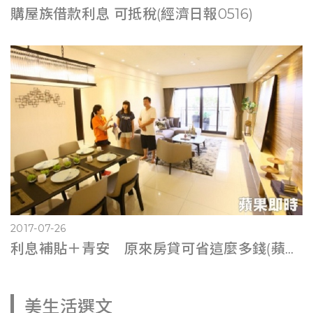
購屋族借款利息 可抵稅(經濟日報0516)
2017-07-26
利息補貼＋青安 原來房貸可省這麼多錢(蘋果即時0725)
美生活選文