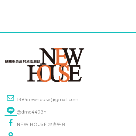
1984newhouse@gmail.com
@dmo4408n
NEW HOUSE 地產平台