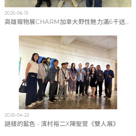
2025-06-13
高雄寵物展CHARM加拿大野性魅力滿6千送遊艇體驗
2025-04-22
謎樣的藍色 - 濱村裕二X陳聖萱《雙人展》