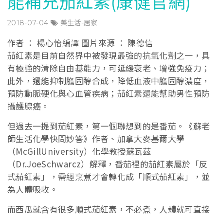
能補充茄紅素(康健官網)
2018-07-04
美生活-居家
作者 ： 楊心怡編譯 圖片來源 ： 陳德信
茄紅素是目前自然界中被發現最強的抗氧化劑之一，具
有極強的清除自由基能力，可延緩衰老、增強免疫力；
此外，還能抑制膽固醇合成，降低血液中膽固醇濃度，
預防動脈硬化與心血管疾病；茄紅素還能幫助男性預防
攝護腺癌。
但過去一提到茄紅素，第一個聯想到的是番茄。《蘇老
師生活化學快問妙答》作者、加拿大麥基爾大學
（McGillUniversity）化學教授蘇瓦茲
（Dr.JoeSchwarcz）解釋，番茄裡的茄紅素屬於「反
式茄紅素」，需經烹煮才會轉化成「順式茄紅素」，並
為人體吸收。
而西瓜就含有很多順式茄紅素，不必煮，人體就可直接