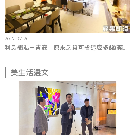
2017-07-26
利息補貼＋青安 原來房貸可省這麼多錢(蘋果即時0725)
美生活選文