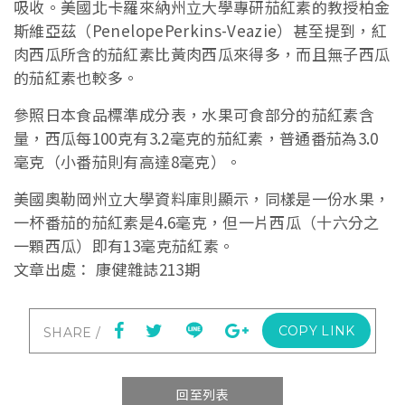
吸收。美國北卡羅來納州立大學專研茄紅素的教授柏金
斯維亞茲（PenelopePerkins-Veazie）甚至提到，紅
肉西瓜所含的茄紅素比黃肉西瓜來得多，而且無子西瓜
的茄紅素也較多。
參照日本食品標準成分表，水果可食部分的茄紅素含
量，西瓜每100克有3.2毫克的茄紅素，普通番茄為3.0
毫克（小番茄則有高達8毫克）。
美國奧勒岡州立大學資料庫則顯示，同樣是一份水果，
一杯番茄的茄紅素是4.6毫克，但一片西瓜（十六分之
一顆西瓜）即有13毫克茄紅素。
文章出處： 康健雜誌213期
COPY LINK
回至列表