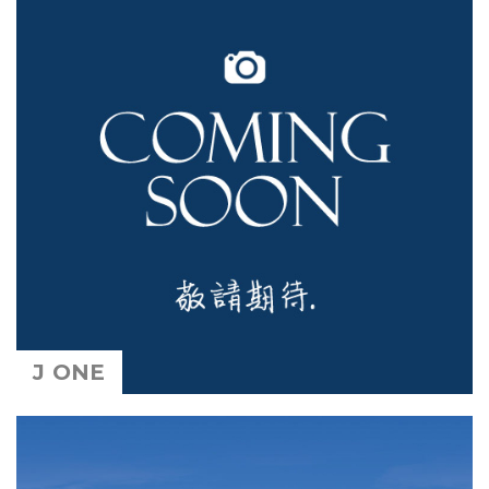
J ONE