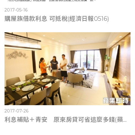
2017-05-16
購屋族借款利息 可抵稅(經濟日報0516)
2017-07-26
利息補貼＋青安 原來房貸可省這麼多錢(蘋果即時0725)