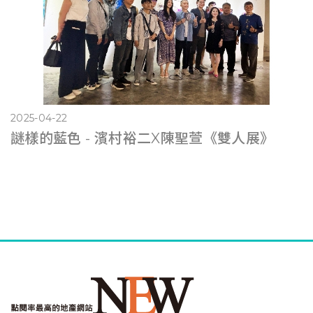
2025-04-22
謎樣的藍色 - 濱村裕二X陳聖萱《雙人展》