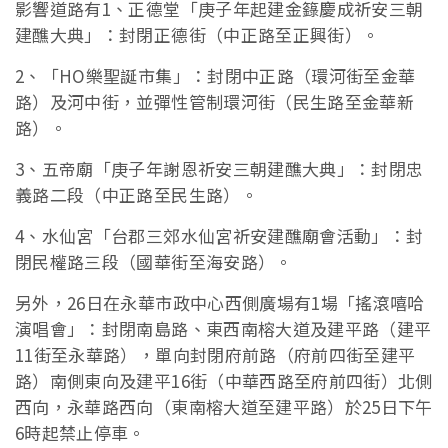
影響道路有1、正德堂「庚子年起建金籙慶成祈安三朝
建醮大典」：封閉正德街（中正路至正興街）。
2、「HO樂聖誕市集」：封閉中正路（環河街至金華
路）及河中街，並彈性管制環河街（民生路至金華新
路）。
3、五帝廟「庚子年謝恩祈安三朝建醮大典」：封閉忠
義路二段（中正路至民生路）。
4、水仙宮「台郡三郊水仙宮祈安建醮廟會活動」：封
閉民權路三段（國華街至海安路）。
另外，26日在永華市政中心西側廣場有1場「搖滾嘻哈
演唱會」：封閉南島路、東西南榕大道及建平路（建平
11街至永華路），單向封閉府前路（府前四街至建平
路）南側東向及建平16街（中華西路至府前四街）北側
西向，永華路西向（東南榕大道至建平路）於25日下午
6時起禁止停車。