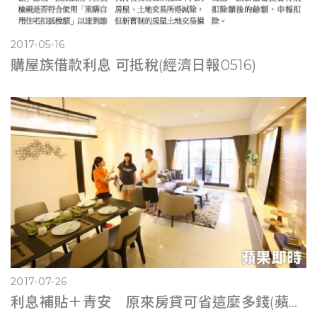
2017-05-16
購屋族借款利息 可抵稅(經濟日報0516)
2017-07-26
利息補貼＋青安 原來房貸可省這麼多錢(蘋果即時0725)