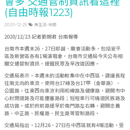
會多 交通管制資訊看這裡
(自由時報1223)
2020-12-25
美生活-休閒
2020/12/23 記者劉婉君 台南報導
台南市本週末26、27日耶誕、廟會活動多，包括安平
區及新營區各有1場演唱會，台南市交通局今天公布相
關交通管制資訊，提醒民眾及早改道因應。
交通局表示，本週末的活動較集中在中西區，建議長程
往南北向的車流，使用台17線及台17甲（金華路）、
公園路，往東西向車流利用和緯路及健康路，避開市中
心封閉道路及可能壅塞路段；短程車行可繞道民族路及
成功路，或於府前路提早於南門路左右轉，避開忠義
路、中正路、民權路、民生路等管制路段。
交通局指出，12月26、27日在中西區就有4場活動，受