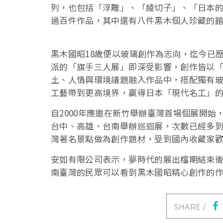
列，也包括「浮雕」、「綾切子」、「日本的
過百件作品，其中還有八件黑木個人珍藏的
黑木國昭18歲便以玻璃創作為志向，迄今已
派的「旗手三人展」即深受影響，創作皆以
土、人情與環境議題融入作品中，搭配獨有
工藝帶到更高境界，贏得日本「現代名工」
自2000年應邀在新竹舉辦臺灣首場個展開
台中、高雄、台南舉辦巡迴展，次數已經多
灣著名景點做為創作題材，受到國內收藏家
安如有限公司表示，夢時代的展出檔期結束後，
南臺灣的民眾可以看到黑木國昭精心創作的