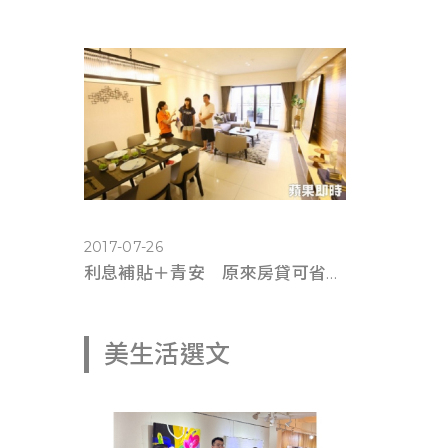
2017-07-26
利息補貼＋青安 原來房貸可省這麼多錢(蘋果即時0725)
美生活選文