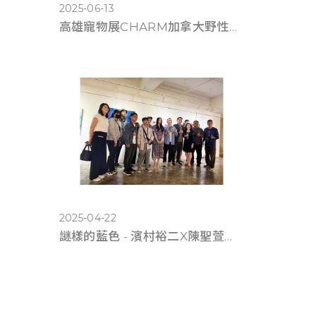
2025-06-13
高雄寵物展CHARM加拿大野性魅力滿6千送遊艇體驗
2025-04-22
謎樣的藍色 - 濱村裕二X陳聖萱《雙人展》