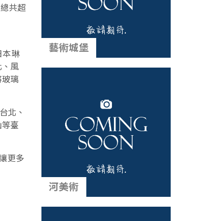
，總共超
藝術城堡
日本琳
化、風
將玻璃
在台北、
山等臺
，讓更多
河美術