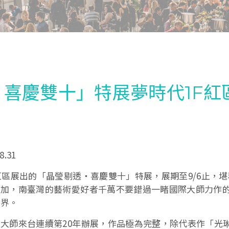
喜慶雙十」特展夢時代1F紅
.31
紅區展出的「晶瑩剔透・喜慶雙十」特展，展期至9/6止，
有加，南臺灣的藝術愛好者千萬不要錯過一睹國際大師力作
世界。
大師來台連續第20年辦展，作品極為完整，除代表作「光