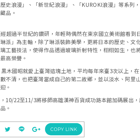
歷史浪漫」、「新世紀浪漫」、「KUROKI浪漫」等系列
館藏品。
歷經超過半世紀的鑽研，年輕時偶然在東京國立美術館看到
「琳派」為主軸，除了琳派裝飾美學，更將日本的歷史、文
玻璃工藝技法，使得作品透過玻璃折射特性，栩栩如生，也
的最高榮譽。
始，黑木國昭就愛上臺灣這塊土地，平均每年來臺3次以上，
到數不清，也把臺灣當成自己的第二故鄉，並以淡水、阿里
歡迎。
10/22至11/3將移師高雄漢神百貨成功路本館加碼展出
作品。
COPY LINK