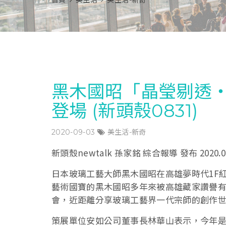
首頁
美生活
美生活-新奇
黑木國昭「晶瑩剔透・
登場 (新頭殼0831)
2020-09-03
美生活-新奇
新頭殼newtalk 孫家銘 綜合報導 發布 2020.08
日本玻璃工藝大師黑木國昭在高雄夢時代1F
藝術國寶的黑木國昭多年來被高雄藏家讚譽
會，近距離分享玻璃工藝界一代宗師的創作
策展單位安如公司董事長林華山表示，今年是