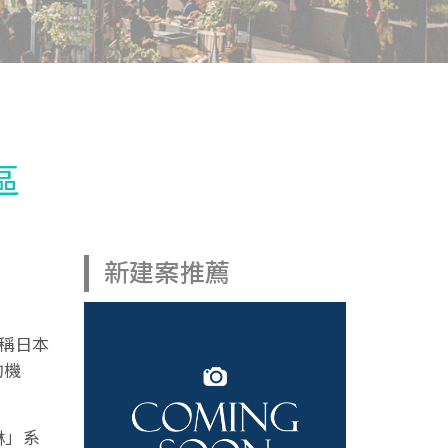
區
新建案推薦
堪稱日本
的機
琳」系