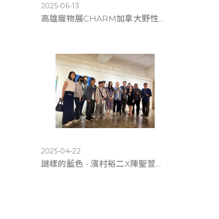
2025-06-13
高雄寵物展CHARM加拿大野性魅力滿6千送遊艇體驗
2025-04-22
謎樣的藍色 - 濱村裕二X陳聖萱《雙人展》