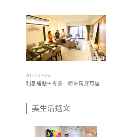
2017-07-26
利息補貼＋青安 原來房貸可省這麼多錢(蘋果即時0725)
美生活選文