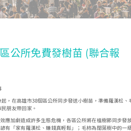
市區公所免費發樹苗 (聯合報
導
0分起，在高雄市38個區公所同步發送小樹苗，準備羅漢松、
讓市民朋友帶回家。
室效應加劇造成許多生態危機，各區公所將在植樹節同步發
俗諺有「家有羅漢松、賺錢真輕鬆」；毛柿為闊葉樹中的一