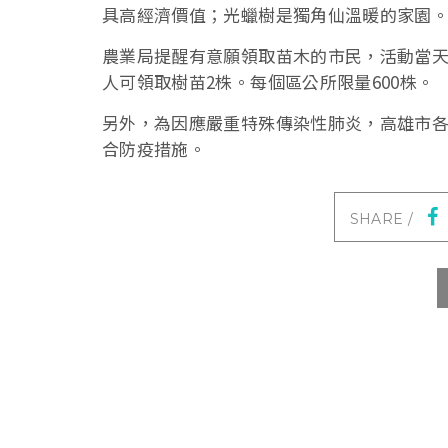
具高經濟價值；光蠟樹是獨角仙溫暖的家園
農業局提醒有意願領取苗木的市民，活動當
人可領取樹苗2株。每個區公所限量600株。
另外，為因應嚴重特殊傳染性肺炎，高雄市
合防疫措施。