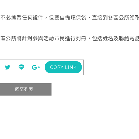
。
天不必攜帶任何證件，但要自備環保袋，直接到各區公所領
各區公所將針對參與活動市民進行列冊，包括姓名及聯絡電
COPY LINK
回至列表