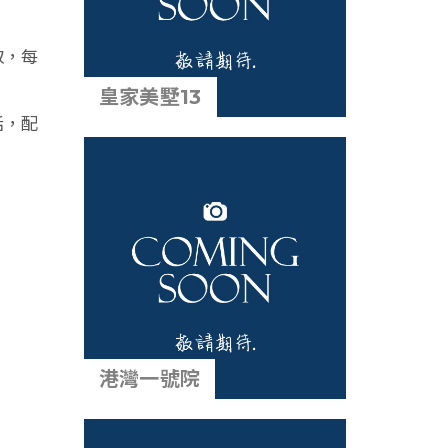
取，每
皇家美墅13
話，配
港灣一號院