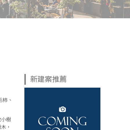
新建案推薦
毛柿、
放小樹
級木，