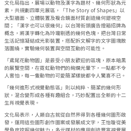
文化局指出，展場以動物及漢字為題材、幾何形狀為元
素，共規劃四單元展區，「The Story of Shapes」以
大型牆面、立體裝置及複合鏡面材質創造幾何錯視空
間；「漢字也可以很幾何」以台灣街頭廣告燈箱招牌為
概念，將漢字轉化為玲瓏剔透的幾何色塊，把台灣日常
生活記憶凝結成光影裝置，搭配拆文解字的文字圖塊散
落圍繞，實驗幾何裝置與空間互動的可能性。
「鳶尾花動物園」是最受小朋友歡迎的區塊，原本暗黑
的展覽空間，在霓虹動物們的絢爛光暈下，一點都不令
人害怕，每一隻動物的可愛簡潔樣貌都令人驚喜不已。
「幾何進形式視覺動態區」則以純粹、簡潔的幾何形
狀，混合變形成各種有趣組合，巧妙配置出全新的十二
生肖視覺表現。
文化局表示，人類自古就從自然界得到各種幾何圖形啟
發，運用這些圖形創作圖案或發展成文字，王怡璇從美
學角度挖掘幾何魅力，多元媒材的應用創造豐富視覺層