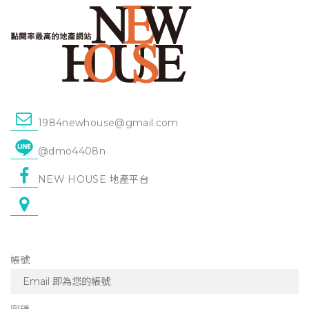
1984newhouse@gmail.com
@dmo4408n
NEW HOUSE 地產平台
帳號