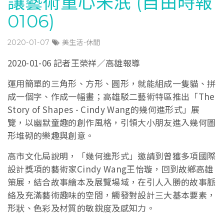
讓藝術童心未泯 (自由時報
0106)
2020-01-07
美生活-休閒
2020-01-06 記者王榮祥／高雄報導
運用簡單的三角形、方形、圓形，就能組成一隻貓、拼
成一個字、作成一幅畫；高雄駁二藝術特區推出「The
Story of Shapes - Cindy Wang的幾何進形式」展
覽，以幽默童趣的創作風格，引領大小朋友進入幾何圖
形堆砌的樂趣與創意。
高市文化局說明，「幾何進形式」邀請到曾獲多項國際
設計獎項的藝術家Cindy Wang王怡璇，回到故鄉高雄
策展，結合故事繪本及展覽場域，在引人入勝的故事脈
絡及充滿藝術趣味的空間，觸發對設計三大基本要素，
形狀、色彩及材質的敏銳度及感知力。