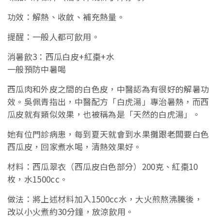
功效：解熱、收斂、補充熱量。
提醒：一般人都可飲用。
消暑飲3：西瓜白皮+紅棗+水
一般預防中暑喝
西瓜肉和外皮之間的白色皮，中醫認為有很好的解暑功
效。吳佩青指出，中醫配方「白虎湯」專治暑熱，而西
瓜皮就有類似效果，也被稱為是「天然的白虎湯」。
她有位門診病患，每到夏天就會到水果攤跟老闆要白色
西瓜皮，回家煮水喝，清熱效果好。
材料：西瓜翠衣（西瓜皮白色部分）200克、紅棗10
枚，水1500cc。
做法：將上述材料加入1500cc水，大火煎熬沸騰後，
改以小火煮約30分鐘，放涼飲用。