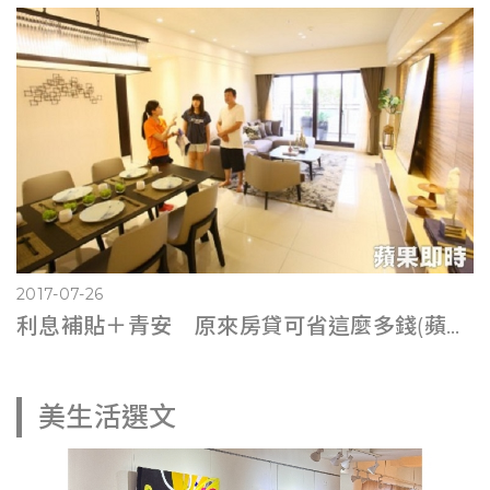
2017-07-26
利息補貼＋青安 原來房貸可省這麼多錢(蘋果即時0725)
美生活選文