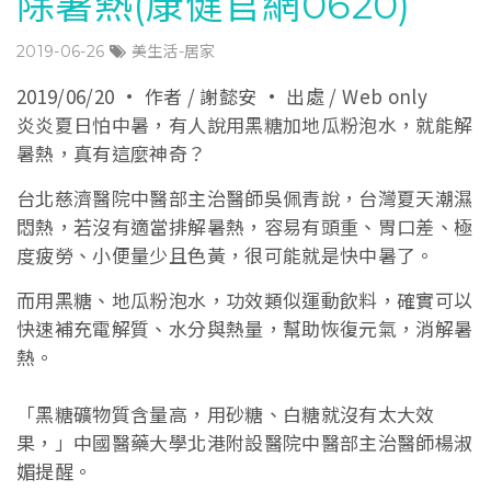
除暑熱(康健官網0620)
2019-06-26
美生活-居家
2019/06/20 · 作者 / 謝懿安 · 出處 / Web only
炎炎夏日怕中暑，有人說用黑糖加地瓜粉泡水，就能解
暑熱，真有這麼神奇？
台北慈濟醫院中醫部主治醫師吳佩青說，台灣夏天潮濕
悶熱，若沒有適當排解暑熱，容易有頭重、胃口差、極
度疲勞、小便量少且色黃，很可能就是快中暑了。
而用黑糖、地瓜粉泡水，功效類似運動飲料，確實可以
快速補充電解質、水分與熱量，幫助恢復元氣，消解暑
熱。
「黑糖礦物質含量高，用砂糖、白糖就沒有太大效
果，」中國醫藥大學北港附設醫院中醫部主治醫師楊淑
媚提醒。