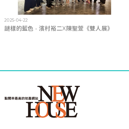
2025-04-22
謎樣的藍色 - 濱村裕二X陳聖萱《雙人展》