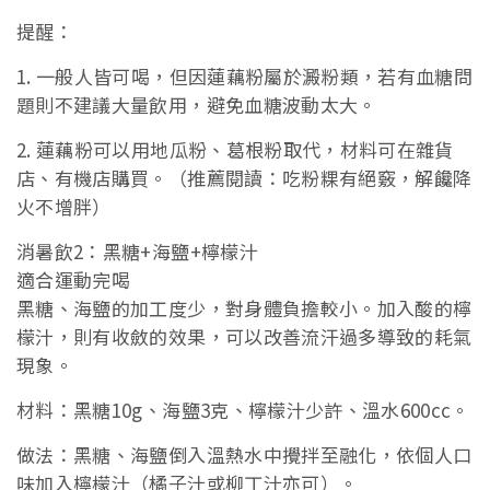
提醒：
1. 一般人皆可喝，但因蓮藕粉屬於澱粉類，若有血糖問
題則不建議大量飲用，避免血糖波動太大。
2. 蓮藕粉可以用地瓜粉、葛根粉取代，材料可在雜貨
店、有機店購買。（推薦閱讀：吃粉粿有絕竅，解饞降
火不增胖）
消暑飲2：黑糖+海鹽+檸檬汁
適合運動完喝
黑糖、海鹽的加工度少，對身體負擔較小。加入酸的檸
檬汁，則有收斂的效果，可以改善流汗過多導致的耗氣
現象。
材料：黑糖10g、海鹽3克、檸檬汁少許、溫水600cc。
做法：黑糖、海鹽倒入溫熱水中攪拌至融化，依個人口
味加入檸檬汁（橘子汁或柳丁汁亦可）。