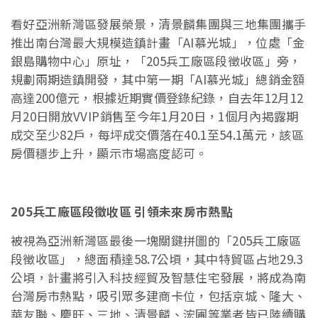
看好亞洲新灣區發展榮景，清景麟集團與三地集團攜手
推出南台灣最大規模造鎮計畫「AI慕光城」，位處「金
銀島購物中心」原址，「205兵工廠區段徵收區」旁，
規劃兩期造鎮開發，其中第一期「AI慕光城」總銷金額
高達200億元，根據近期實價登錄紀錄，自去年12月12
月20日開放VVIP銷售至今年1月20日，1個月內揭露期
成交至少82戶，每坪成交價落在40.1至54.1萬元，該區
房價穩步上升，顯示市場高度認可。
205兵工廠區段徵收區 引領未來房市熱點
被視為亞洲新灣區最後一塊關鍵拼圖的「205兵工廠區
段徵收區」，總面積達58.7公頃，其中特貿區占地29.3
公頃，計畫將引入科技經貿及智慧住宅發展，將成為南
台灣房市熱點，吸引眾多建商卡位，包括京城、隆大、
華友聯、慶旺、三地、清景麟、浤圃等業者皆已陸續購