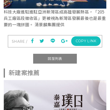
科技大廠進駐進駐亞洲新灣區成高雄發展熱區，「205
兵工廠區段徵收區」更被視為新灣區發展最後也是最重
要的一塊拼圖。 清景麟集團提供
COPY LINK
回至列表
新建案推薦