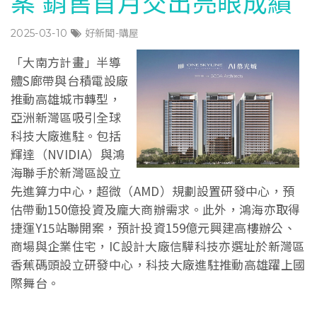
案 銷售首月交出亮眼成績
2025-03-10
好新聞-購屋
「大南方計畫」半導
體S廊帶與台積電設廠
推動高雄城市轉型，
亞洲新灣區吸引全球
科技大廠進駐。包括
輝達（NVIDIA）與鴻
海聯手於新灣區設立
先進算力中心，超微（AMD）規劃設置研發中心，預
估帶動150億投資及龐大商辦需求。此外，鴻海亦取得
捷運Y15站聯開案，預計投資159億元興建高樓辦公、
商場與企業住宅，IC設計大廠信驊科技亦選址於新灣區
香蕉碼頭設立研發中心，科技大廠進駐推動高雄躍上國
際舞台。