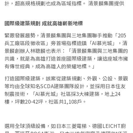
計，超高規格規劃也成為區域指標。 清景麟集團提供
國際級建築規劃 成就高雄嶄新地標
緊跟發展趨勢，清景麟集團與三地集團聯手推動「205
兵工廠區段徵收區」旁首場指標造鎮「AI慕光城」，清
景麟創辦人林聰麟也表示：「清景麟集團與三地集團的
共識，就是為高雄打造首座國際級建築，讓這座城市擁
有傳世經典，成為高雄人的榮耀地標。」
打造國際級建築，該案從建築規劃、外觀、公設、景觀
等均由全球知名SCDA建築團隊設計，並採用日本住友
制震技術，「AI慕光城」社區採3大棟建築，地上24
樓，坪數20-42坪，社區共1,108戶。
選用全球頂級設備，如日本三菱電梯、德國LEICHT廚