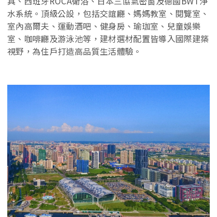
具、西班牙ROCA衛浴、日本三協氣密窗及德國BWT淨
水系統。頂級公設，包括交誼廳、媽媽教室、閱覽室、
室內高爾夫、運動酒吧、健身房、瑜珈室、兒童娛樂
室、咖啡廳及游泳池等，建材選材配置皆導入國際建築
視野，為住戶打造高品質生活體驗。