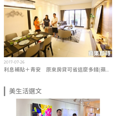
2017-07-26
利息補貼＋青安 原來房貸可省這麼多錢(蘋果即時0725)
美生活選文