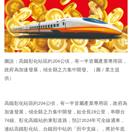
圖說：高鐵彰化站區約
公頃，有一半皆屬產業專用區，
204
政府為加速發展，傾全縣之力集中開發。（圖
業主提
/
供）
高鐵彰化站區約
公頃，有一半皆屬產業專用區，政府為
204
加速發展，傾全縣之力集中開發，如全長
公里，串聯台
28
線、彰化高鐵站的東彰道路，預計
年可全線通車，
74
2024
連結高鐵彰化站、台鐵田中站的「田中支線」，將於年底