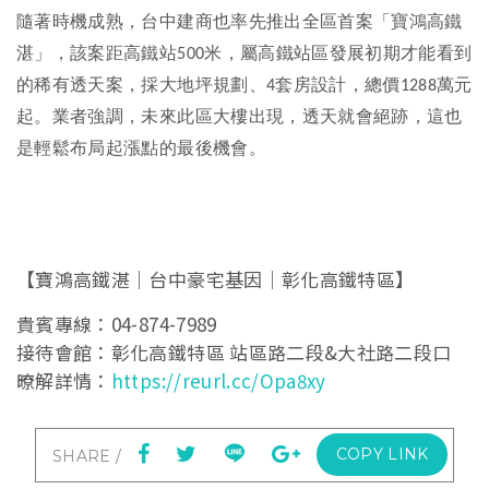
隨著時機成熟，台中建商也率先推出全區首案「寶鴻高鐵
湛」，該案距高鐵站
米，屬高鐵站區發展初期才能看到
500
的稀有透天案，採大地坪規劃、
套房設計，總價
萬元
4
1288
起。業者強調，未來此區大樓出現，透天就會絕跡，這也
是輕鬆布局起漲點的最後機會。
【寶鴻高鐵湛｜台中豪宅基因｜彰化高鐵特區】​
貴賓專線：04-874-7989​
接待會館：彰化高鐵特區 站區路二段&大社路二段口​
暸解詳情：
https://reurl.cc/Opa8xy
COPY LINK