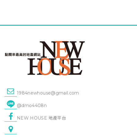
1984newhouse@gmail.com
@dmo4408n
NEW HOUSE 地產平台