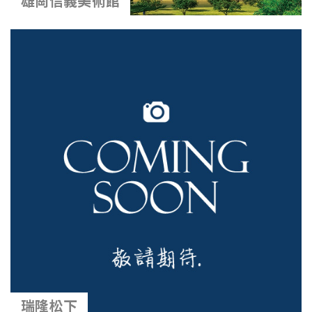
雄崗信義美術館
瑞隆松下