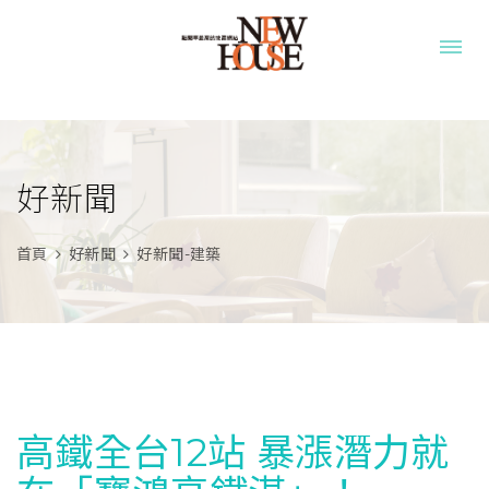
好新聞
首頁
好新聞
好新聞-建築
高鐵全台12站 暴漲潛力就