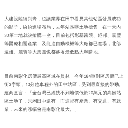
大建設陸續到齊，也讓業界在田中看見其他站區發展成功
的影子，紛紛進場布局，去年站區辦土地標售，在一天內
筆土地就被搶購一空，目前包括彰基醫院、鉅邦、震豐
30
等醫療相關產業、及龍進自動機械等大廠都已進場，北部
遠雄、麗寶等大集團也都趁著最低點大舉購地。
目前南彰化房價最高區域在員林，今年
重劃區房價已上
184
衝
字頭，
分鐘車程外的田中站區，受到最直接的帶動。
3
10
建商直言：「全台灣已經找不到地價低於
萬元的高鐵站
20
區土地了，只剩田中還有，而這裡有產業、有交通、有就
業，未來的漲幅會是南彰化最大。」