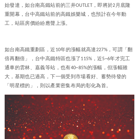
始發達，如台南高鐵站前的三井
，即將於
月底隆
OUTLET
2
重開幕，台中高鐵站前的高鐵娛樂城，也預計在今年動
工，站區房價紛紛應聲上漲。
如台南高鐵重劃區，近
年的漲幅就高達
，可謂「翻
10
227%
倍再翻倍」，台中高鐵特區也漲了
，近
年才完工
115%
5~6
通車的雲林、嘉義等站，也有
的漲幅，但漲幅雖
40~85%
大，基期也已過高，下一個受到市場看好、蓄勢待發的
「明星標的」，則以產業密集布局的彰化為首。