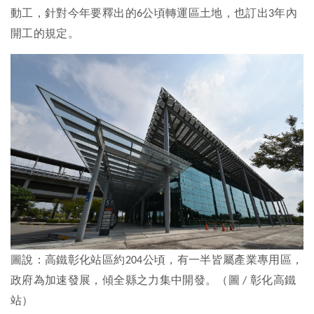
動工，針對今年要釋出的
公頃轉運區土地，也訂出
年內
6
3
開工的規定。
圖說：高鐵彰化站區約
公頃，有一半皆屬產業專用區，
204
政府為加速發展，傾全縣之力集中開發。（圖
彰化高鐵
/
站）