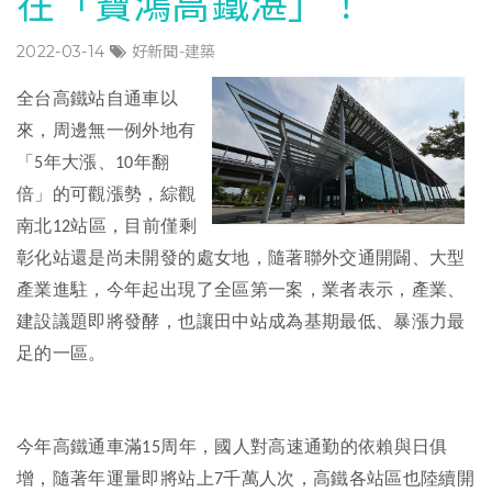
在「寶鴻高鐵湛」！
2022-03-14
好新聞-建築
全台高鐵站自通車以
來，周邊無一例外地有
「
年大漲、
年翻
5
10
倍」的可觀漲勢，綜觀
南北
站區，目前僅剩
12
彰化站還是尚未開發的處女地，隨著聯外交通開闢、大型
產業進駐，今年起出現了全區第一案，業者表示，產業、
建設議題即將發酵，也讓田中站成為基期最低、暴漲力最
足的一區。
今年高鐵通車滿
周年，國人對高速通勤的依賴與日俱
15
增，隨著年運量即將站上
千萬人次，高鐵各站區也陸續開
7