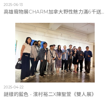
2025-06-13
高雄寵物展CHARM加拿大野性魅力滿6千送遊艇體驗
2025-04-22
謎樣的藍色 - 濱村裕二X陳聖萱《雙人展》