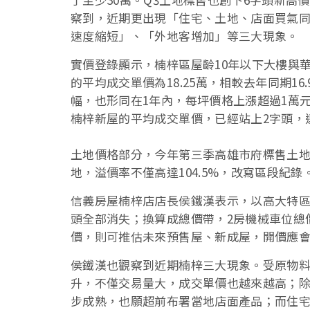
察到，近期更出現「住宅、土地、店面買氣
速度縮短」、「外地客增加」等三大現象。
實價登錄顯示，楠梓區屋齡10年以下大樓與華
的平均成交單價為18.25萬，相較去年同期16.
幅，也形同在1年內，每坪價格上漲超過1萬
楠梓新屋的平均成交單價，已經站上2字頭，達2
土地價格部分，今年第三季高雄市府標售土地，
地，溢價率不僅高達104.5%，改寫區段紀錄
信義房屋楠梓店店長侯鐵漢表示，以高大特區為
頭全部消失；換算成總價帶，2房機械車位總價約
價，則可推估未來預售屋、新成屋，開價應會
侯鐵漢也觀察到近期楠梓三大現象。受原物
升，不僅交易量大，成交單價也越來越高；
步成熟，也願超前布署當地店面產品；而住