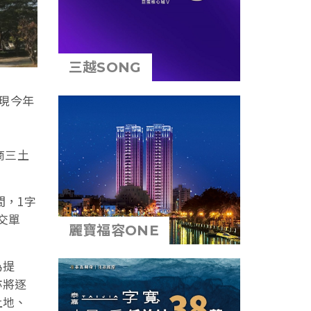
三越SONG
現今年
商三土
間，1字
交單
麗寶福容ONE
為提
亦將逐
土地、