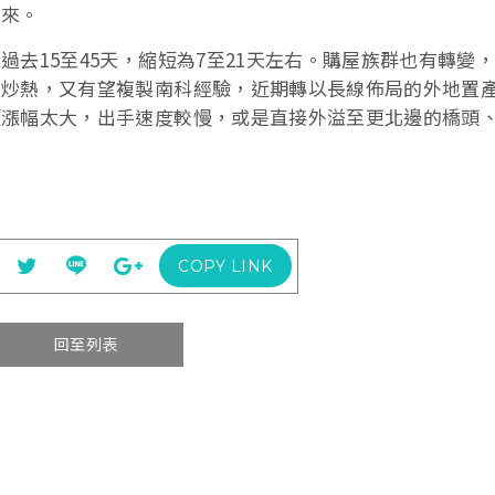
起來。
去15至45天，縮短為7至21天左右。購屋族群也有轉變
題炒熱，又有望複製南科經驗，近期轉以長線佈局的外地置
價漲幅太大，出手速度較慢，或是直接外溢至更北邊的橋頭
COPY LINK
回至列表