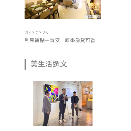
2017-07-26
利息補貼＋青安 原來房貸可省這麼多錢(蘋果即時0725)
美生活選文