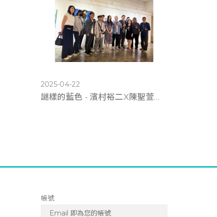
2025-04-22
謎樣的藍色 - 濱村裕二X陳聖萱《雙人展》
帳號