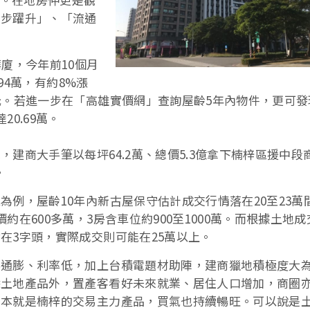
同步躍升」、「流通
廈，今年前10個月
94萬，有約8%漲
元。若進一步在「高雄實價網」查詢屋齡5年內物件，更可發
0.69萬。
建商大手筆以每坪64.2萬、總價5.3億拿下楠梓區援中段
。
例，屋齡10年內新古屋保守估計成交行情落在20至23萬
在600多萬，3房含車位約900至1000萬。而根據土地成
在3字頭，實際成交則可能在25萬以上。
料通膨、利率低，加上台積電題材助陣，建商獵地積極度大
除土地產品外，置產客看好未來就業、居住人口增加，商圈
宅本就是楠梓的交易主力產品，買氣也持續暢旺。可以說是