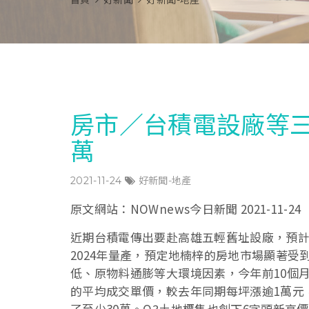
首頁
好新聞
好新聞-地產
房市／台積電設廠等三
萬
2021-11-24
好新聞-地產
原文網站：NOWnews今日新聞 2021-11-24
近期台積電傳出要赴高雄五輕舊址設廠，預計2
2024年量產，預定地楠梓的房地市場顯著受
低、原物料通膨等大環境因素，今年前10個
的平均成交單價，較去年同期每坪漲逾1萬元
了至少30萬。Q3土地標售也創下6字頭新高