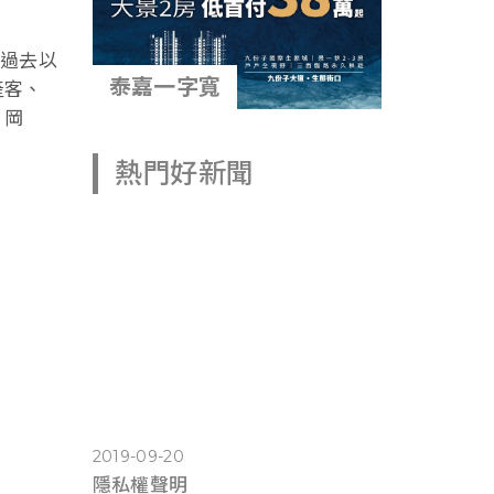
，過去以
產客、
泰嘉一字寬
、岡
熱門好新聞
2019-09-20
隱私權聲明