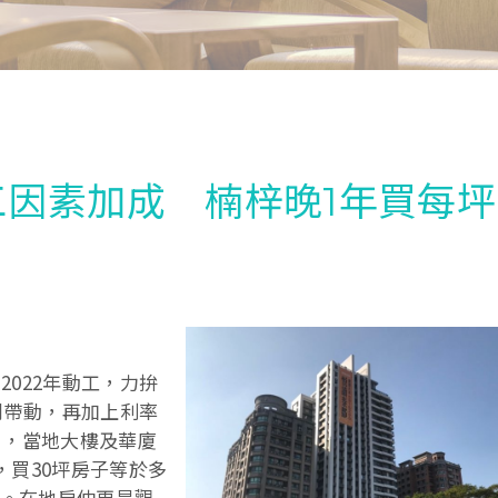
因素加成 楠梓晚1年買每坪
022年動工，力拚
到帶動，再加上利率
月，當地大樓及華廈
，買30坪房子等於多
價。在地房仲更是觀