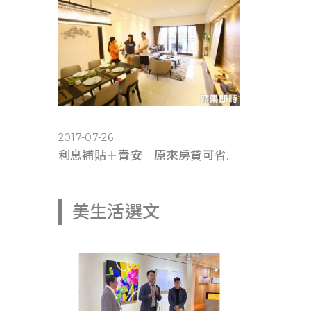
2017-07-26
利息補貼＋青安 原來房貸可省這麼多錢(蘋果即時0725)
美生活選文