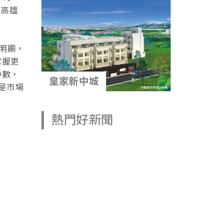
南高雄
明顯，
掌握更
戶數，
皇家新中城
是市場
熱門好新聞