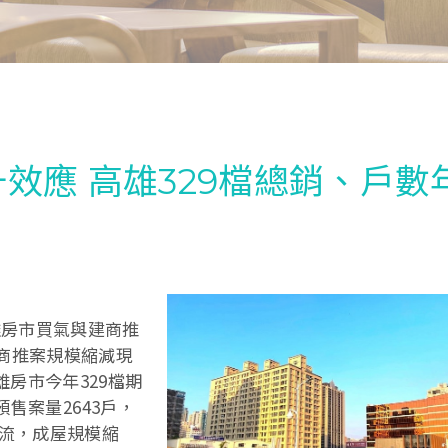
效應 高雄329檔總銷、戶數
雄房市買氣與建商推
建商推案規模縮減現
房市今年329檔期
預售案量2643戶，
主流，成屋規模縮