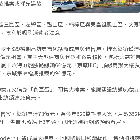
延後推案或採先建後
高雄三民區、左營區、鼓山區、楠梓區與東高雄鳳山區、大寮
案，較利於吸引消費者注意。
年329檔期高雄房市包括新成屋與預售屋，推案總銷僅達46
463億元相當，其中大型建商與代銷推案最積極，包括北高雄
農十六特區龍勝路總銷64億元「京城IFC」頂級商辦大樓
，京城集團檔期推案約94億元。
0億元文信路「鑫巨蛋2」預售大樓案、龍騰建設總銷65億
出總銷達95億元。
案，總銷高達70億元，為今年329檔期最大案，戶數332
坪設計，售價也將站上3字頭，已開始進行網路預約看屋。
Modern」新成屋大樓案，也即將展開強銷動作，售價將挑戰