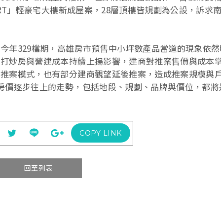
ART」輕豪宅大樓新成屋案，28層頂樓皆規劃為公設，訴求
。
今年329檔期，高雄房市預售中小坪數產品當道的現象依然
到打炒房與營建成本持續上揚影響，建商對推案售價與成本
售推案模式，也有部分建商觀望延後推案，造成推案規模與
房價逐步往上的走勢，包括地段、規劃、品牌與價位，都將
COPY LINK
回至列表