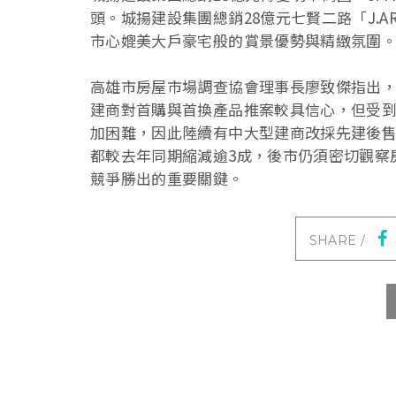
頭。城揚建設集團總銷28億元七賢二路「J.
市心媲美大戶豪宅般的賞景優勢與精緻氛圍
高雄市房屋市場調查協會理事長廖致傑指出，
建商對首購與首換產品推案較具信心，但受
加困難，因此陸續有中大型建商改採先建後
都較去年同期縮減逾3成，後市仍須密切觀察
競爭勝出的重要關鍵。