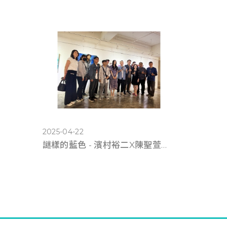
2025-04-22
謎樣的藍色 - 濱村裕二X陳聖萱《雙人展》