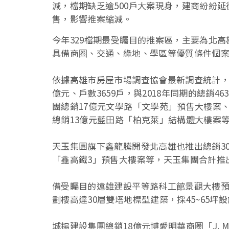
減，檔期缺乏逾500戶大案現身，建商紛紛
售，影響推案縮減。
今年329檔期最受矚目的推案區，主要為北
具備商圈、交通、綠地、學區等優質條件個
依據高雄市房屋市場調查協會最新調查統計，今
億元、戶數3659戶，與2018年同期的總銷
團總銷17億元文學路「文學苑」預售大樓案、
總銷13億元藍田路「柏克萊」結構體大樓案等
天玉集團旗下鑫龍騰開發北高雄也推出總銷3
「鑫高鐵3」預售大樓案等，天玉集團合計推
備受矚目的遠雄建設平等路科工館景觀大樓預售
劃樓高達30層雙塔地標型建築，採45~65
城揚建設集團總銷18億元博愛明華商圈「J. 