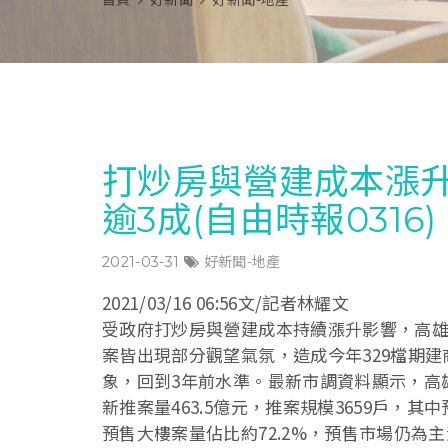
首頁
好新聞
好新聞-地產
打炒房與營建成本漲升
逾3成(自由時報0316)
2021-03-31
好新聞-地產
2021/03/16 06:56文/記者林耀文
受政府打炒房與營建成本持續漲升影響，高
案皆出現部分觀望氣氛，造成今年329檔期
象，回到3年前水準。最新市調資料顯示，高雄
新推案量463.5億元，推案規模3659戶，其中
預售大樓案量佔比約72.2%，預售市場仍為