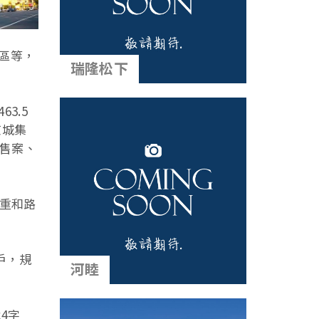
區等，
瑞隆松下
3.5
京城集
預售案、
元重和路
戶，規
河睦
4字