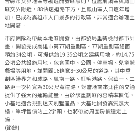
合縣市交界地區等勘選開發區原則，位處前鎮區與鳳山
區交界附近，88快速道路下方，且鳳山區人口逐年增
加，已成為高雄市人口最多的行政區，非常適合辦理土
地開發。
市府團隊為帶動本地區開發，由都發局重新檢討都市計
畫，開發完成高雄市第77期重劃區。77期重劃區總面
積約34公頃，可提供約19.35公頃之建築用地，約14.75
公頃公共設施用地，包含國中、公園、停車場、兒童遊
戲場等用地，並開闢16條寬8~30公尺的道路，其中重
劃區邊界之和成路、鳳南一路、紅毛港路、保華一、二
路更一次拓寬為30公尺寬道路，對當地南來北往的交通
提供了強大的運輸能量，由於該重劃區的容積率較低，
小基地適合規劃透天別墅產品，大基地開發高質感大
樓，單坪售價站上2字頭，也將帶動周圍房價穩定上
揚。
(節錄)