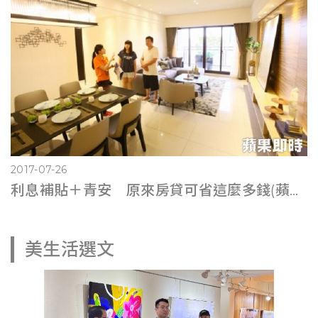
2017-07-26
利息補貼＋青安 原來房貸可省這麼多錢(蘋果即時0725)
美生活選文