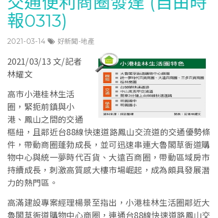
交通便利商圈發達 (自由時
報0313)
2021-03-14
好新聞-地產
2021/03/13 文/記者
林耀文
高市小港桂林生活
圈，緊扼前鎮與小
港、鳳山之間的交通
樞紐，且鄰近台88線快速道路鳳山交流道的交通優勢條
件，帶動商圈蓬勃成長，並可迅速串連大魯閣草衙道購
物中心與統一夢時代百貨、大遠百商圈，帶動區域房市
持續成長，刺激高質感大樓市場崛起，成為頗具發展潛
力的熱門區。
高滿建設專案經理楊景至指出，小港桂林生活圈鄰近大
魯閣草衙道購物中心商圈，連通台88線快速道路鳳山交