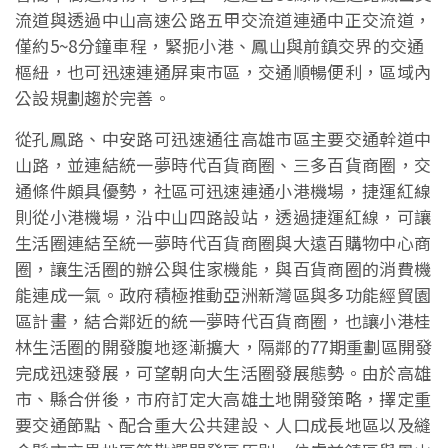
流道與透過中山高速公路五甲交流道連通中正交流道，
僅約5~8分鐘車程，緊扼小港、鳳山與前鎮交界的交通
樞紐，也可迅速連通屏東市區，交通順暢便利，區域內
公設規劃趨於完善。
從孔鳳路、中安路可迅速通往高雄市區主要交通幹道中
山路，並連結統一夢時代百貨商圈、三多百貨商圈，交
通條件頗具優勢，社區可迅速連通小港機場，捷運紅線
則從小港機場，沿中山四路設站，透過捷運紅線，可讓
生活圈連結至統一夢時代百貨商圈與大遠百購物中心商
圈，讓生活圈的辦公與住家機能，與百貨商圈的消費機
能連成一氣。政府積極推動亞洲新灣區與多功能經貿園
區計畫，結合鄰近的統一夢時代百貨商圈，也讓小港桂
林生活圈的開發腹地逐漸擴大，隔鄰的77期重劃區開發
完成迅速發展，可望朝向大生活圈發展態勢。由於高雄
市、縣合併後，市府訂定大高雄土地開發策略，擇定重
要交通節點、配合重大公共建設、人口成長地區以及縫