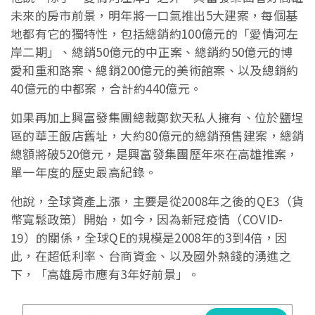
未來的房市前景，明年將一口氣推出5大建案，每個基
地都有它的獨特性，包括總銷約100億元的「愛情河左
岸二期」、總銷50億元的中正案、總銷約50億元的博
愛和重和路案、總銷200億元的美術館案、以及總銷約
40億元的中都案，合計約440億元。
如果再加上興富發集團總裁鄭欽天私人擁有、位於鹽埕
區的華王飯店舊址，大約80億元的總銷預售建案，總銷
總額將破520億元，是興富發集團歷年來在高雄推案，
單一年度的歷史最高紀錄。
他說，全球資產上漲，主要是從2008年之後的QE3（貨
幣寬鬆政策）開始，如今，因為新冠疫情（COVID-
19）的關係，全球QE的規模是2008年的3到4倍，因
此，在超低利率、台商資金、以及國外熱錢的湧進之
下，「高雄房市應有3年好前景」。