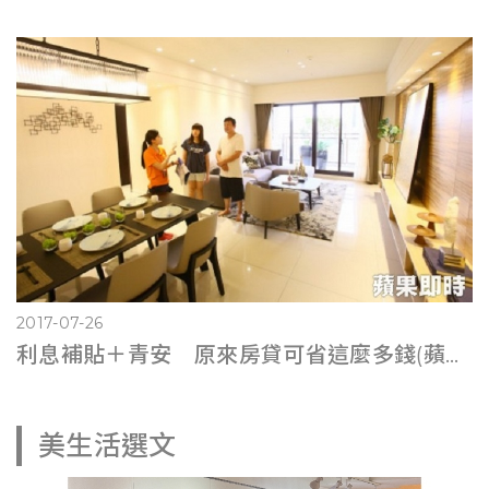
2017-07-26
利息補貼＋青安 原來房貸可省這麼多錢(蘋果即時0725)
美生活選文