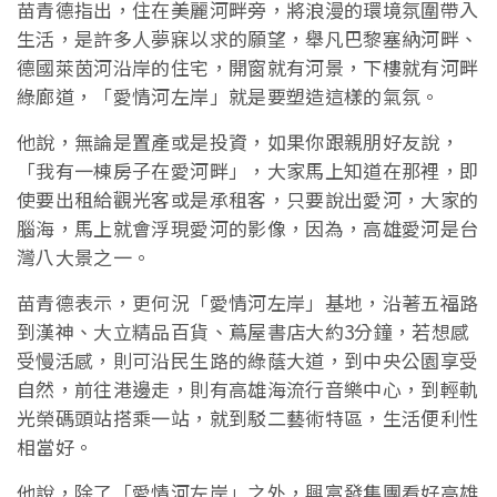
苗青德指出，住在美麗河畔旁，將浪漫的環境氛圍帶入
生活，是許多人夢寐以求的願望，舉凡巴黎塞納河畔、
德國萊茵河沿岸的住宅，開窗就有河景，下樓就有河畔
綠廊道，「愛情河左岸」就是要塑造這樣的氣氛。
他說，無論是置產或是投資，如果你跟親朋好友說，
「我有一棟房子在愛河畔」，大家馬上知道在那裡，即
使要出租給觀光客或是承租客，只要說出愛河，大家的
腦海，馬上就會浮現愛河的影像，因為，高雄愛河是台
灣八大景之一。
苗青德表示，更何況「愛情河左岸」基地，沿著五福路
到漢神、大立精品百貨、蔦屋書店大約3分鐘，若想感
受慢活感，則可沿民生路的綠蔭大道，到中央公園享受
自然，前往港邊走，則有高雄海流行音樂中心，到輕軌
光榮碼頭站搭乘一站，就到駁二藝術特區，生活便利性
相當好。
他說，除了「愛情河左岸」之外，興富發集團看好高雄