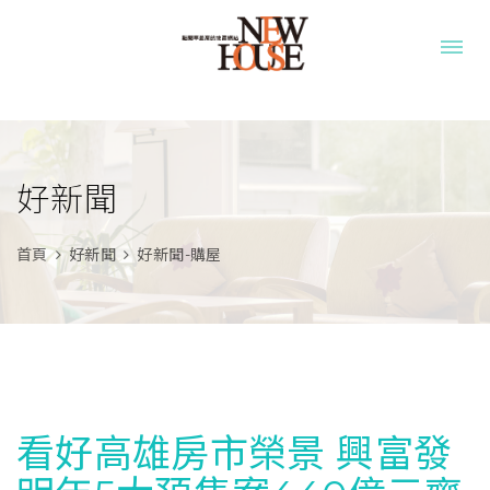
好新聞
首頁
好新聞
好新聞-購屋
看好高雄房市榮景 興富發