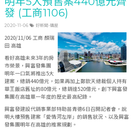
明年5大預售案440億元齊
發 (工商1106)
2020-11-06
好新聞-購屋
2020/11/06 工商 顏瑞
田 高雄
看好高雄未來3年的房
市榮景，興富發集團
明年一口氣將推出5大
建案，總銷440億元，如果再加上鄭欽天總裁個人持有
華王飯店舊址的80億元，總銷達520億元，創下興富發
集團在高雄單一年度的歷史最高紀錄。
興富發建設代銷事業部特助苗青德6日召開記者會，說
明大樓預售建案「愛情河左岸」的銷售狀況、以及興富
發集團明年在高雄的推案規劃。