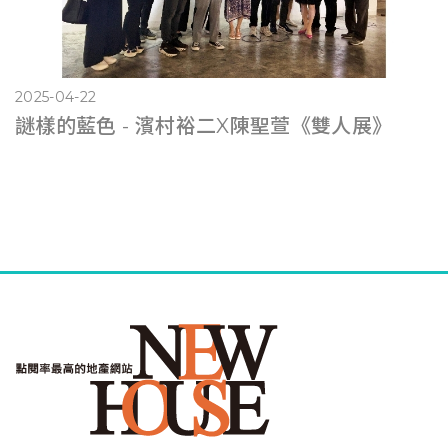
2025-04-22
謎樣的藍色 - 濱村裕二X陳聖萱《雙人展》