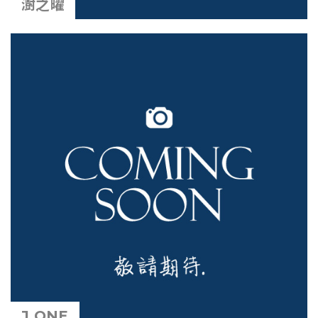
澍之曜
J ONE