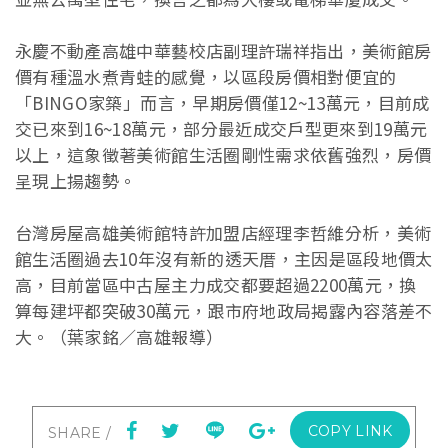
永慶不動產高雄中華藝校店副理許瑞祥指出，美術館房
價有種溫水煮青蛙的感覺，以區段房價相對便宜的
「BINGO家築」而言，早期房價僅12~13萬元，目前成
交已來到16~18萬元，部分最近成交戶型更來到19萬元
以上，這象徵著美術館生活圈剛性需求依舊強烈，房價
呈現上揚趨勢。
台灣房屋高雄美術館特許加盟店經理李哲維分析，美術
館生活圈過去10年沒有新的透天厝，主因是區段地價太
高，目前當區中古屋主力成交都要超過2200萬元，換
算每建坪都突破30萬元，跟市府地政局揭露內容落差不
大。（葉家銘／高雄報導）
COPY LINK