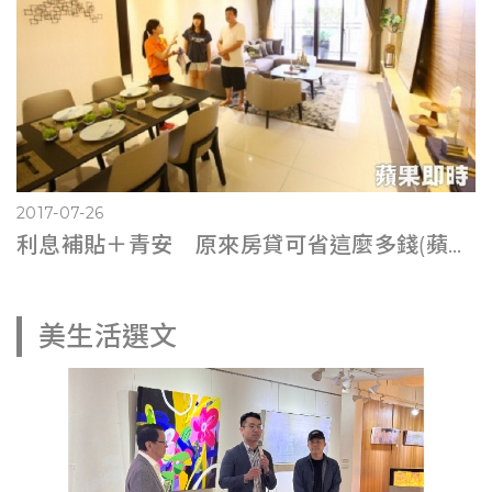
2017-07-26
利息補貼＋青安 原來房貸可省這麼多錢(蘋果即時0725)
美生活選文