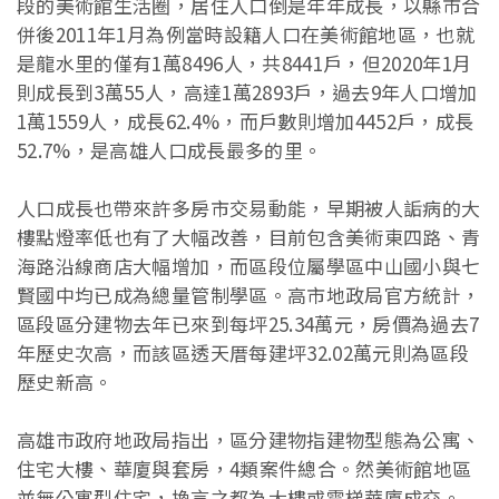
段的美術館生活圈，居住人口倒是年年成長，以縣市合
併後2011年1月為例當時設籍人口在美術館地區，也就
是龍水里的僅有1萬8496人，共8441戶，但2020年1月
則成長到3萬55人，高達1萬2893戶，過去9年人口增加
1萬1559人，成長62.4%，而戶數則增加4452戶，成長
52.7%，是高雄人口成長最多的里。
人口成長也帶來許多房市交易動能，早期被人詬病的大
樓點燈率低也有了大幅改善，目前包含美術東四路、青
海路沿線商店大幅增加，而區段位屬學區中山國小與七
賢國中均已成為總量管制學區。高市地政局官方統計，
區段區分建物去年已來到每坪25.34萬元，房價為過去7
年歷史次高，而該區透天厝每建坪32.02萬元則為區段
歷史新高。
高雄市政府地政局指出，區分建物指建物型態為公寓、
住宅大樓、華廈與套房，4類案件總合。然美術館地區
並無公寓型住宅，換言之都為大樓或電梯華廈成交。