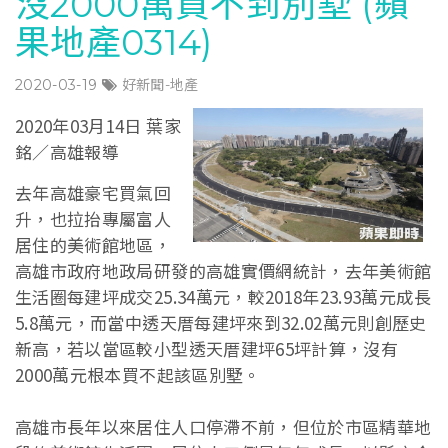
沒2000萬買不到別墅 (蘋
果地產0314)
2020-03-19
好新聞-地產
2020年03月14日 葉家
銘／高雄報導
去年高雄豪宅買氣回
升，也拉抬專屬富人
居住的美術館地區，
高雄市政府地政局研發的高雄實價網統計，去年美術館
生活圈每建坪成交25.34萬元，較2018年23.93萬元成長
5.8萬元，而當中透天厝每建坪來到32.02萬元則創歷史
新高，若以當區較小型透天厝建坪65坪計算，沒有
2000萬元根本買不起該區別墅。
高雄市長年以來居住人口停滯不前，但位於市區精華地