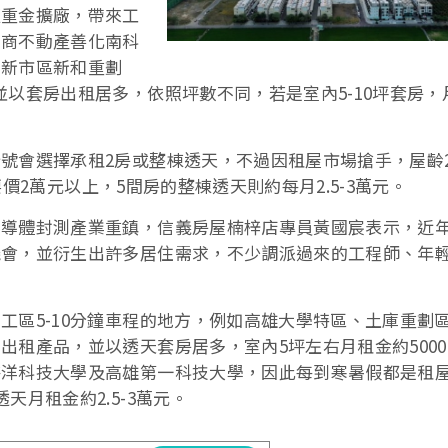
砸重金擴廠，帶來工
住商不動產善化南科
在新市區新和重劃
以套房出租居多，依照坪數不同，若是室內5-10坪套房，
號會選擇承租2房或整棟透天，不過因租屋市場搶手，屋齡2
至要價2萬元以上，5間房的整棟透天則約每月2.5-3萬元。
半導體封測產業重鎮，信義房屋楠梓店專員黃國宸表示，近
機會，並衍生出許多居住需求，不少調派過來的工程師、年
工區5-10分鐘車程的地方，例如高雄大學特區、土庫重劃
租產品，並以透天套房居多，室內5坪左右月租金約5000-6
海洋科技大學及高雄第一科技大學，因此每到寒暑假都是租
月租金約2.5-3萬元。