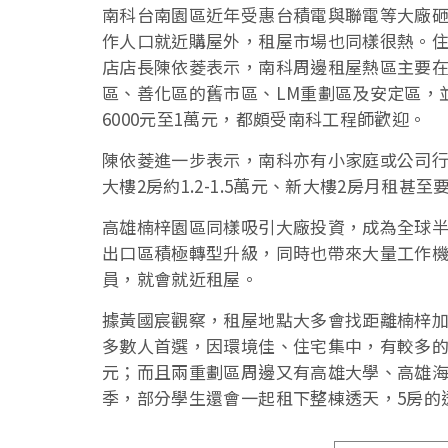
南科台南園區近年受惠台積電與聯電等大廠
作人口就近購屋外，租屋市場也同樣很熱。
店店長陳依菱表示，南科周邊租屋熱區主要
區、善化區的舊市區、LM重劃區及安定區，並
6000元至1萬元，都頗受南科工程師歡迎。
陳依菱進一步表示，南科亦有小家庭或公司行
大樓2房約1.2-1.5萬元、新大樓2房月租甚
高雄楠梓園區同樣吸引大廠投資，成為全球
出口區積極轉型升級，同時也帶來大量工作
員，就會就近租屋。
據黃國宸觀察，租屋地點大多會找距離楠梓加
多數人首選，因環境佳、住宅集中，有較多的出
元；而且兩重劃區周邊又有高雄大學、高雄
季，部分學生還會一起租下整棟透天，5房的透天