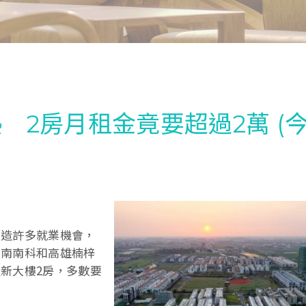
熱 2房月租金竟要超過2萬 (
創造許多就業機會，
台南南科和高雄楠梓
新大樓2房，多數要