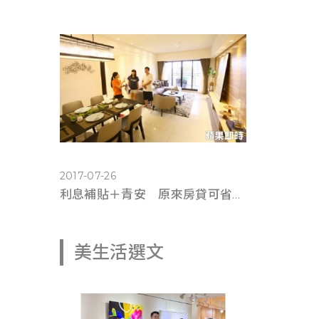
2017-07-26
利息補貼＋青安 原來房貸可省這麼多錢(蘋果即時0725)
美生活選文