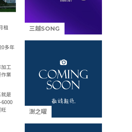
月租
三越SONG
0多年
年加工
輕作業
區就是
000
屋旺
澍之曜