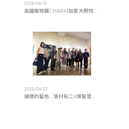
2025-06-13
高雄寵物展CHARM加拿大野性魅力滿6千送遊艇體驗
2025-04-22
謎樣的藍色 - 濱村裕二X陳聖萱《雙人展》