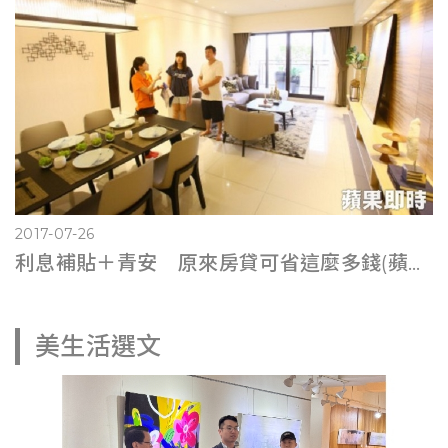
2017-07-26
利息補貼＋青安 原來房貸可省這麼多錢(蘋果即時0725)
美生活選文