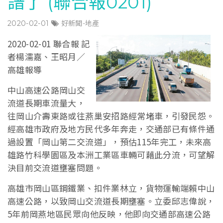
譜了 (聯合報0201)
2020-02-01
好新聞-地產
2020-02-01 聯合報 記
者楊濡嘉、王昭月／
高雄報導
中山高速公路岡山交
流道長期車流量大，
往岡山介壽東路或往燕巢安招路經常堵車，引發民怨。
經高雄市政府及地方民代多年奔走，交通部已有條件通
過設置「岡山第二交流道」，預估115年完工，未來高
雄路竹科學園區及本洲工業區車輛可藉此分流，可望解
決目前交流道壅塞問題。
高雄市岡山區鋼鐵業、扣件業林立，貨物運輸端賴中山
高速公路，以致岡山交流道長期壅塞。立委邱志偉說，
5年前岡燕地區民眾向他反映，他即向交通部高速公路