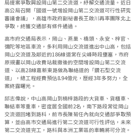
局提案爭取興設岡山第二交流道，紓解交通流量。近日
高公局召開「國道一號增設岡山第二交流道可行性研究
審議會議」，高雄市政府副祕書長王啟川再率團隊北上
爭取，終獲交通部有條件通過。
高市府交通局表示，岡山、燕巢、橋頭、永安、梓官、
彌陀等地區車流，多利用岡山交流道進出中山高，包括
岡山交流道及鄰近的186線道常在尖峰時段壅塞，市府
原規畫以岡山收費站裁撤後的空間增設岡山第二交流
道、以高28線嘉新東路做為聯絡道的「鑽石型交流
道」，總工程經費預估8.94億元，歷經3年多努力，全
案終露曙光。
邱志偉說，中山高岡山到楠梓路段的大貨車、貨櫃車、
聯結車等重車，密度居全國前2名，南下路段常從岡山
交流道回堵到路科，前市長陳菊任內就向交通部爭取預
算，並由高市交通局進行第二交流道可行性評估，未來
第二交流道完工，路科與本洲工業區的車輛將可分流。