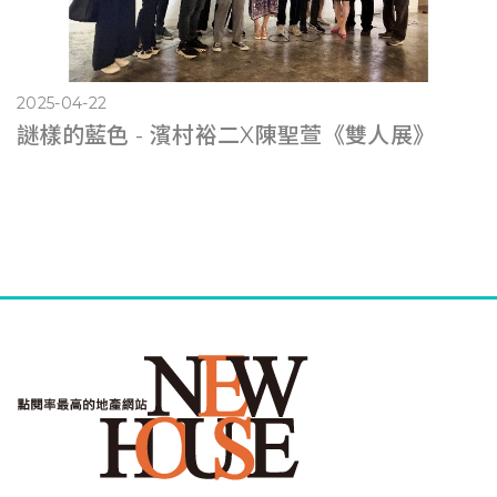
2025-04-22
謎樣的藍色 - 濱村裕二X陳聖萱《雙人展》