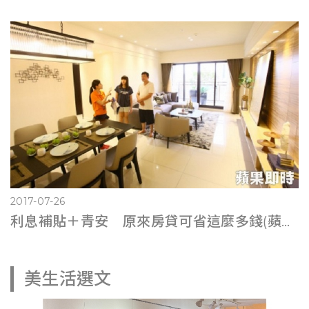
2017-07-26
利息補貼＋青安 原來房貸可省這麼多錢(蘋果即時0725)
美生活選文