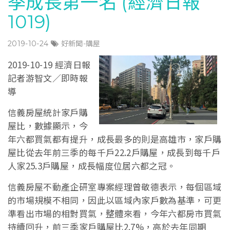
季成長第一名 (經濟日報
1019)
2019-10-24
好新聞-購屋
2019-10-19 經濟日報
記者游智文／即時報
導
信義房屋統計家戶購
屋比，數據顯示，今
年六都買氣都有提升，成長最多的則是高雄市，家戶購
屋比從去年前三季的每千戶22.2戶購屋，成長到每千戶
人家25.3戶購屋，成長幅度位居六都之冠。
信義房屋不動產企研室專案經理曾敬德表示，每個區域
的市場規模不相同，因此以區域內家戶數為基準，可更
準看出市場的相對買氣，整體來看，今年六都房市買氣
持續回升，前三季家戶購屋比2.7%，高於去年同期