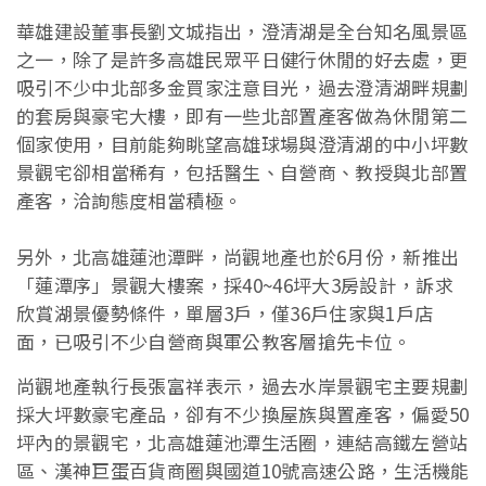
華雄建設董事長劉文城指出，澄清湖是全台知名風景區
之一，除了是許多高雄民眾平日健行休閒的好去處，更
吸引不少中北部多金買家注意目光，過去澄清湖畔規劃
的套房與豪宅大樓，即有一些北部置產客做為休閒第二
個家使用，目前能夠眺望高雄球場與澄清湖的中小坪數
景觀宅卻相當稀有，包括醫生、自營商、教授與北部置
產客，洽詢態度相當積極。
另外，北高雄蓮池潭畔，尚觀地產也於6月份，新推出
「蓮潭序」景觀大樓案，採40~46坪大3房設計，訴求
欣賞湖景優勢條件，單層3戶，僅36戶住家與1戶店
面，已吸引不少自營商與軍公教客層搶先卡位。
尚觀地產執行長張富祥表示，過去水岸景觀宅主要規劃
採大坪數豪宅產品，卻有不少換屋族與置產客，偏愛50
坪內的景觀宅，北高雄蓮池潭生活圈，連結高鐵左營站
區、漢神巨蛋百貨商圈與國道10號高速公路，生活機能