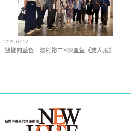
2025-04-22
謎樣的藍色 - 濱村裕二X陳聖萱《雙人展》