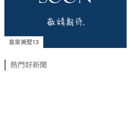
皇家美墅13
熱門好新聞