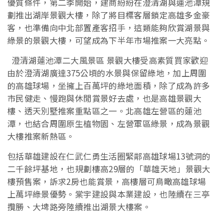
優質條件，第二季開始，建商紛紛在澄清湖與蓮池潭規
劃推出湖岸景觀大樓，除了將目標客層鎖定高雄多金豪
客，也準備向中北部置產客招手，這類能夠欣賞湖景與
綠景的景觀大樓，可望成為下半年市場推案一大亮點。
澄清湖蓮池潭二大風景區 景觀大樓受高素質買家歡迎
由於澄清湖廣達375公頃的水景與保留綠地，加上周圍
的高雄球場，坐擁上百萬坪的綠地面積，除了成為許多
市民健走、慢跑與休閒賞景好去處，也是高雄景觀大
樓、透天別墅推案重點區之一。北高雄左營區的蓮池
潭，也結合周圍原生植物園、左營軍區綠景，成為景觀
大樓推案新熱區。
包括華雄建設在仁武仁勇生活圈緊鄰高雄球場13號洞的
二千餘坪基地，也規劃樓高29層的「華雄天地」景觀大
樓預售案，訴求2房也能賞景，高樓層可鳥瞰高雄球場
上萬坪綠景優勢。棠宇建設與本業建設，也陸續在三亭
攬勝、大埤路旁陸續推出湖景大樓案。