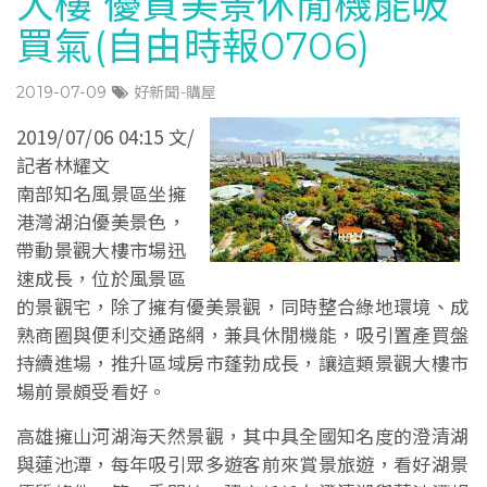
大樓 優質美景休閒機能吸
買氣(自由時報0706)
2019-07-09
好新聞-購屋
2019/07/06 04:15 文/
記者林耀文
南部知名風景區坐擁
港灣湖泊優美景色，
帶動景觀大樓市場迅
速成長，位於風景區
的景觀宅，除了擁有優美景觀，同時整合綠地環境、成
熟商圈與便利交通路網，兼具休閒機能，吸引置產買盤
持續進場，推升區域房市蓬勃成長，讓這類景觀大樓市
場前景頗受看好。
高雄擁山河湖海天然景觀，其中具全國知名度的澄清湖
與蓮池潭，每年吸引眾多遊客前來賞景旅遊，看好湖景