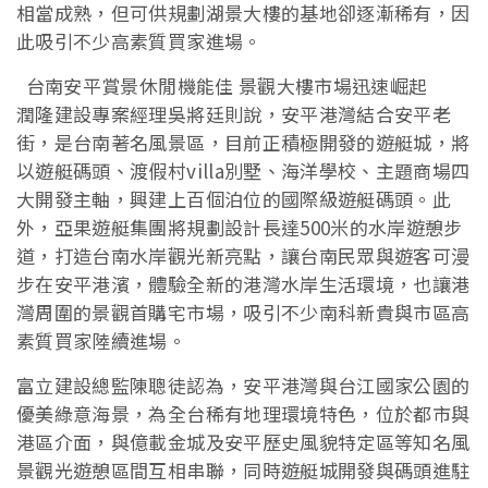
相當成熟，但可供規劃湖景大樓的基地卻逐漸稀有，因
此吸引不少高素質買家進場。
台南安平賞景休閒機能佳 景觀大樓市場迅速崛起
潤隆建設專案經理吳將廷則說，安平港灣結合安平老
街，是台南著名風景區，目前正積極開發的遊艇城，將
以遊艇碼頭、渡假村villa別墅、海洋學校、主題商場四
大開發主軸，興建上百個泊位的國際級遊艇碼頭。此
外，亞果遊艇集團將規劃設計長達500米的水岸遊憩步
道，打造台南水岸觀光新亮點，讓台南民眾與遊客可漫
步在安平港濱，體驗全新的港灣水岸生活環境，也讓港
灣周圍的景觀首購宅市場，吸引不少南科新貴與市區高
素質買家陸續進場。
富立建設總監陳聰徒認為，安平港灣與台江國家公園的
優美綠意海景，為全台稀有地理環境特色，位於都市與
港區介面，與億載金城及安平歷史風貌特定區等知名風
景觀光遊憩區間互相串聯，同時遊艇城開發與碼頭進駐