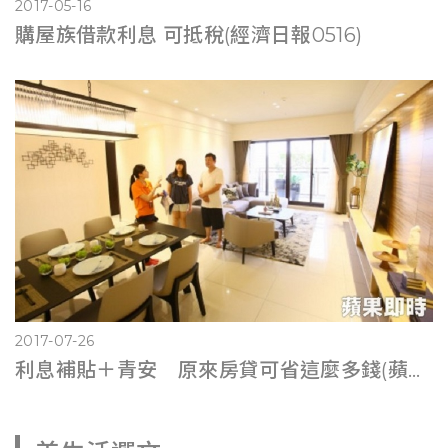
2017-05-16
購屋族借款利息 可抵稅(經濟日報0516)
2017-07-26
利息補貼＋青安 原來房貸可省這麼多錢(蘋果即時0725)