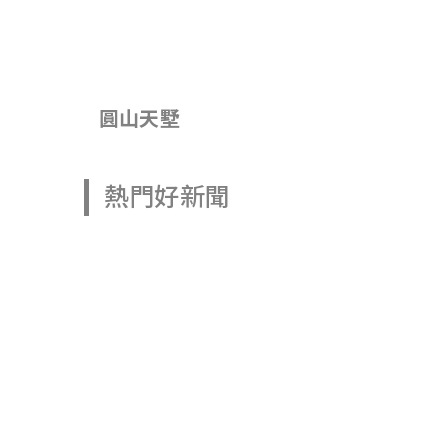
圓山天墅
熱門好新聞