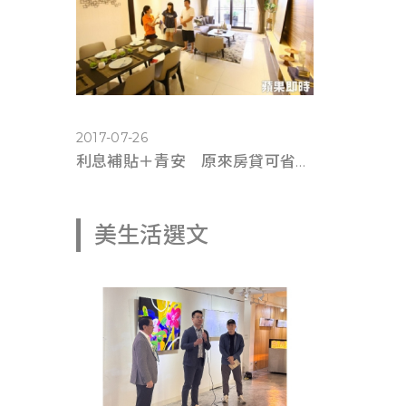
2017-07-26
利息補貼＋青安 原來房貸可省這麼多錢(蘋果即時0725)
美生活選文