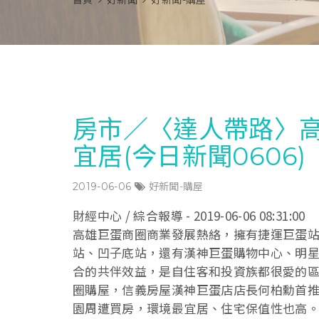
首頁
好新聞
好新聞-購屋
房市／〈達人帶路〉
宜居(今日新聞0606)
2019-06-06
好新聞-購屋
財經中心 / 綜合報導 - 2019-06-06 08:31:00
高雄巨蛋商圈商業發展熱絡，擁有捷運巨蛋
站、凹子底站，還有漢神巨蛋購物中心、明
合的共伴效益，是自住客和投資族都很愛的
圈購屋，信義房屋漢神巨蛋店店長何柏勳首
園周遭買房，環境最宜居、住宅保值性也高