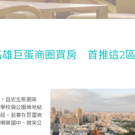
高雄巨蛋商圈買房 首推這2
站，且近生態園區
星學校與公園綠地結
區段，若要在巨蛋商
推明華國中、微笑公
。