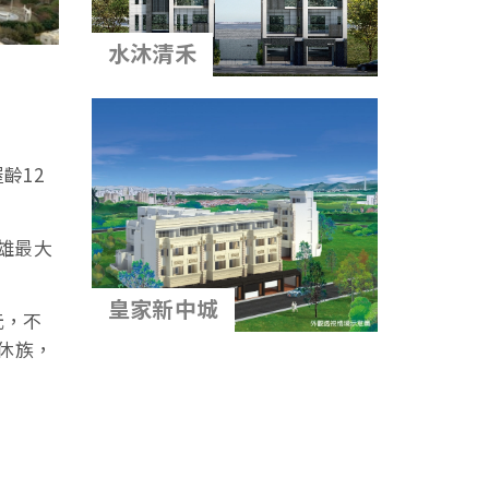
水沐清禾
齡12
雄最大
皇家新中城
元，不
退休族，