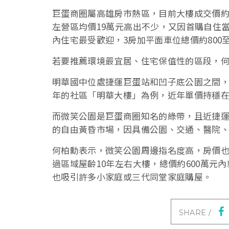
巨蛋商圈屬高雄房市熱區，目前大樓成交價約1
左營區均價19萬元高出不少，又因首購自住
內住宅最受歡迎，3房加平面車位總價約800至
若要推薦環境最宜居、住宅保值性的區段，
明華國中位處捷運巨蛋站和凹子底公園之間，
年的社區「明華大樓」為例，近年單價持穩在2
而微笑公園是巨蛋商圈知名的綠帶，且近捷運
的自由黃昏市場，因具備公園、交通、醫院
何柏勳表示，微笑公園周邊指名度高，房價也有
過區域屋齡10年左右大樓，總價約600萬元內
也吸引許多小家庭或三代同堂家庭購屋。