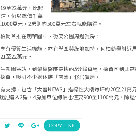
9至22萬元，比起
當道，仍以總價千萬
1000萬元，2房則約500萬元左右就能購得。
何柏勳首推在明華國中、微笑公園周邊買房。
享有優質生活機能，亦有學區與綠地加持，何柏勳舉附近屋
1至22萬元。
生態園區站，到榮總醫院最快約5分鐘車程，採買可到北高
、採買，吸引不少退休族「南漂」移居買房。
支撐，包含「太普NEWS」指標性大樓每坪約20至21萬
就能購入2房，4房加車位總價也僅要900至1100萬元，除
COPY LINK