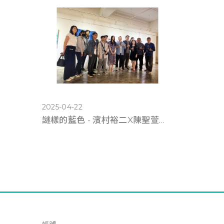
2025-04-22
謎樣的藍色 - 濱村裕二X陳聖萱《雙人展》