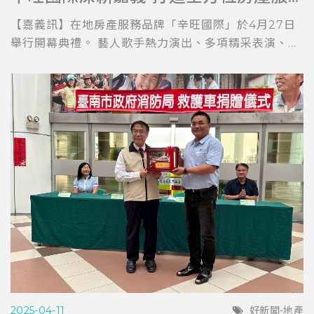
【嘉義訊】在地房產服務品牌「辛旺國際」於4月27日
舉行開幕典禮。 藝人歌手熱力演出、多項精采表演、...
2025-04-11
好新聞-地產