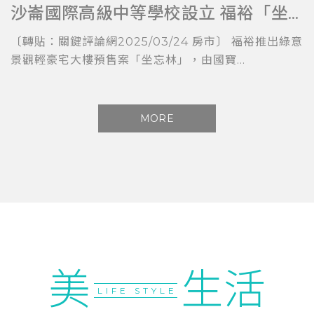
沙崙國際高級中等學校設立 福裕「坐忘林」擁科技與教育加持
〔轉貼：關鍵評論網2025/03/24 房市〕 福裕推出綠意
景觀輕豪宅大樓預售案「坐忘林」，由國寶...
MORE
美
生活
LIFE STYLE