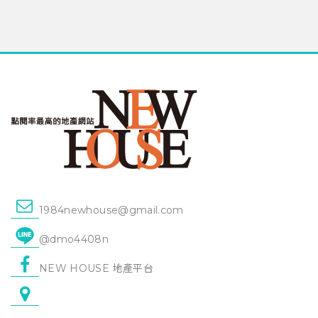
1984newhouse@gmail.com
@dmo4408n
NEW HOUSE 地產平台