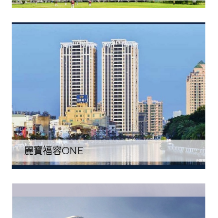
麗寶福容ONE