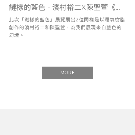
謎樣的藍色 - 濱村裕二X陳聖萱《雙人展》
此次「謎樣的藍色」展覽展出2位同樣是以環氧樹脂
創作的濵村裕二和陳聖萱，為我們展現來自藍色的
幻境。
MORE