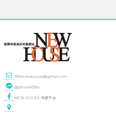
1984newhouse@gmail.com
@dmo4408n
NEW HOUSE 地產平台