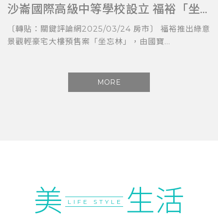
沙崙國際高級中等學校設立 福裕「坐忘林」擁科技與教育加持
〔轉貼：關鍵評論網2025/03/24 房市〕 福裕推出綠意
景觀輕豪宅大樓預售案「坐忘林」，由國寶...
MORE
美
生活
LIFE STYLE