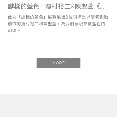
謎樣的藍色 - 濱村裕二X陳聖萱《雙人展》
此次「謎樣的藍色」展覽展出2位同樣是以環氧樹脂
創作的濵村裕二和陳聖萱，為我們展現來自藍色的
幻境。
MORE