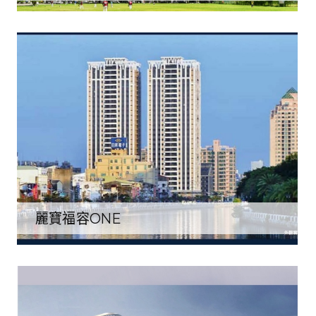
麗寶福容ONE