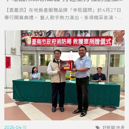
【嘉義訊】在地房產服務品牌「辛旺國際」於4月27日
舉行開幕典禮。 藝人歌手熱力演出、多項精采表演、...
2025-04-11
好新聞-地產