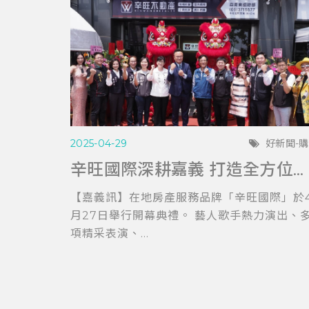
2025-04-29
好新聞-
辛旺國際深耕嘉義 打造全方位房產服務平台 與在地青年共創希望藍圖
【嘉義訊】在地房產服務品牌「辛旺國際」於
月27日舉行開幕典禮。 藝人歌手熱力演出、
項精采表演、...