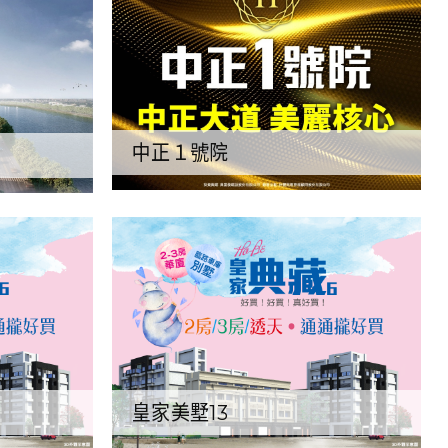
中正１號院
皇家美墅13