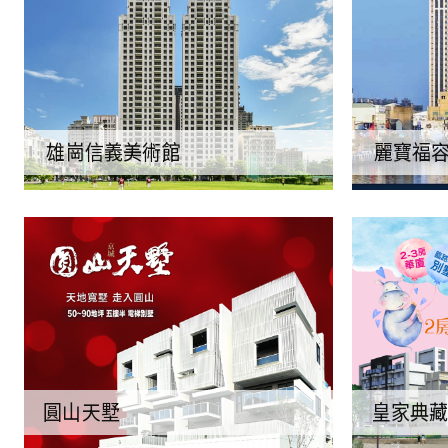
雄崗信義美術館
麗寶福容
圓山天墅
皇家典藏