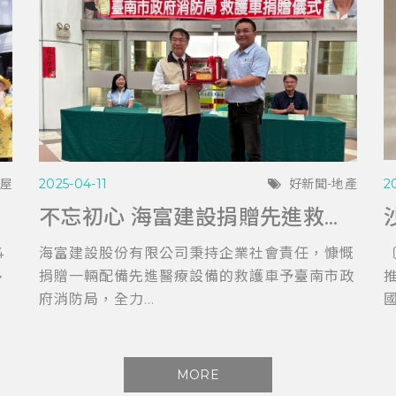
購屋
2025-04-11
好新聞-地產
2
不忘初心 海富建設捐贈先進救護車 助力台南消防局提升救護效能
4
海富建設股份有限公司秉持企業社會責任，慷慨
〔
多
捐贈一輛配備先進醫療設備的救護車予臺南市政
府消防局，全力...
國
MORE