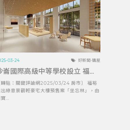
025-03-24
好新聞-購屋
沙崙國際高級中等學校設立 福裕「坐忘林」擁科技與教育加持
轉貼：關鍵評論網2025/03/24 房市〕 福裕
推出綠意景觀輕豪宅大樓預售案「坐忘林」，由
寶...