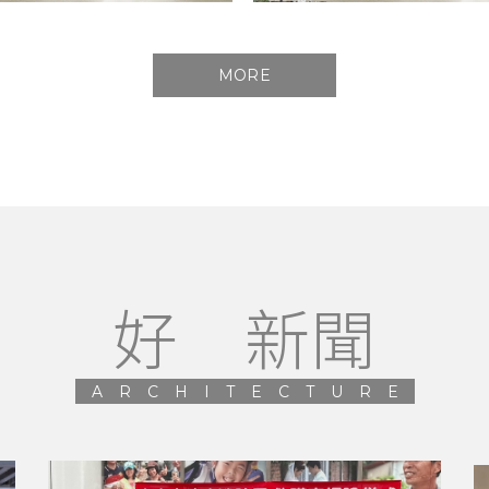
MORE
好 新聞
ARCHITECTURE