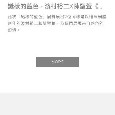
謎樣的藍色 - 濱村裕二X陳聖萱《雙人展》
此次「謎樣的藍色」展覽展出2位同樣是以環氧樹脂
創作的濵村裕二和陳聖萱，為我們展現來自藍色的
幻境。
MORE