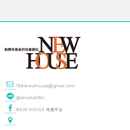
1984newhouse@gmail.com
@dmo4408n
NEW HOUSE 地產平台