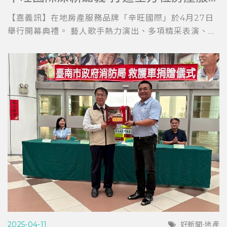
【嘉義訊】在地房產服務品牌「辛旺國際」於4月27日
舉行開幕典禮。 藝人歌手熱力演出、多項精采表演、...
2025-04-11
好新聞-地產