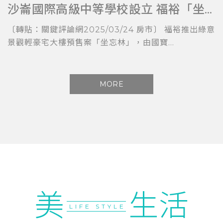
沙崙國際高級中等學校設立 福裕「坐忘林」擁科技與教育加持
〔轉貼：關鍵評論網2025/03/24 房市〕 福裕推出綠意
景觀輕豪宅大樓預售案「坐忘林」，由國寶...
MORE
美
生活
LIFE STYLE