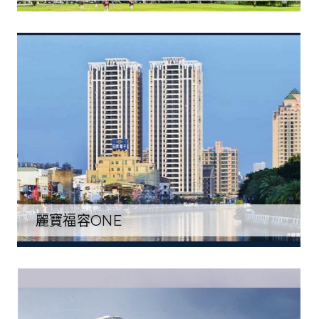
麗寶福容ONE