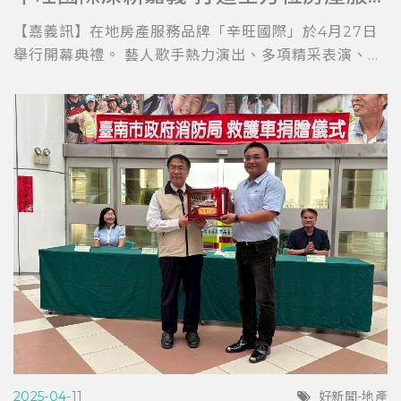
【嘉義訊】在地房產服務品牌「辛旺國際」於4月27日
舉行開幕典禮。 藝人歌手熱力演出、多項精采表演、...
2025-04-11
好新聞-地產