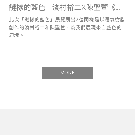
謎樣的藍色 - 濱村裕二X陳聖萱《雙人展》
此次「謎樣的藍色」展覽展出2位同樣是以環氧樹脂
創作的濵村裕二和陳聖萱，為我們展現來自藍色的
幻境。
MORE