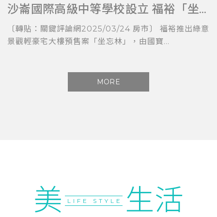
沙崙國際高級中等學校設立 福裕「坐忘林」擁科技與教育加持
〔轉貼：關鍵評論網2025/03/24 房市〕 福裕推出綠意
景觀輕豪宅大樓預售案「坐忘林」，由國寶...
MORE
美
生活
LIFE STYLE