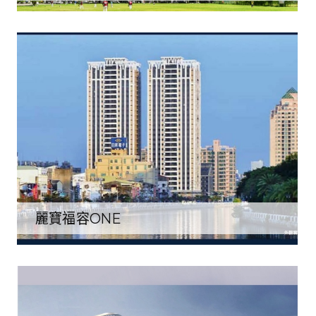
麗寶福容ONE