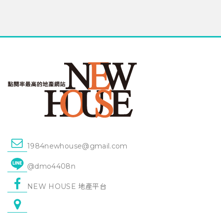
1984newhouse@gmail.com
@dmo4408n
NEW HOUSE 地產平台