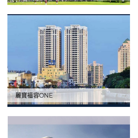
麗寶福容ONE