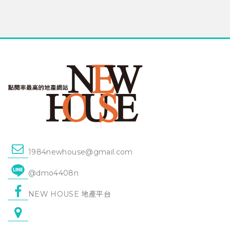
1984newhouse@gmail.com
@dmo4408n
NEW HOUSE 地產平台