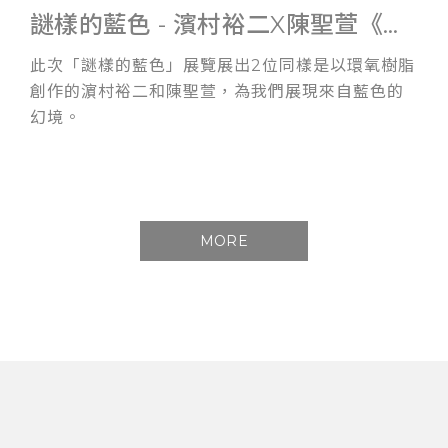
謎樣的藍色 - 濱村裕二X陳聖萱《雙人展》
此次「謎樣的藍色」展覽展出2位同樣是以環氧樹脂
創作的濵村裕二和陳聖萱，為我們展現來自藍色的
幻境。
MORE