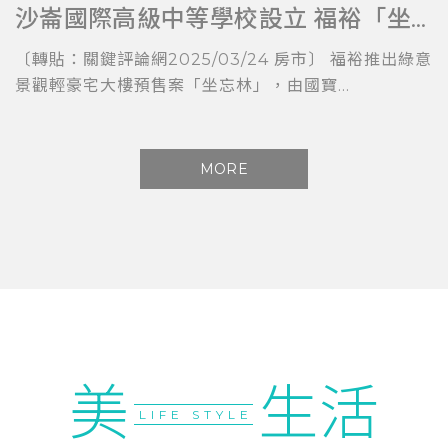
沙崙國際高級中等學校設立 福裕「坐忘林」擁科技與教育加持
〔轉貼：關鍵評論網2025/03/24 房市〕 福裕推出綠意
景觀輕豪宅大樓預售案「坐忘林」，由國寶...
MORE
美
生活
LIFE STYLE