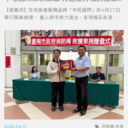
【嘉義訊】在地房產服務品牌「辛旺國際」於4月27日
舉行開幕典禮。 藝人歌手熱力演出、多項精采表演、...
2025-04-11
好新聞-地產